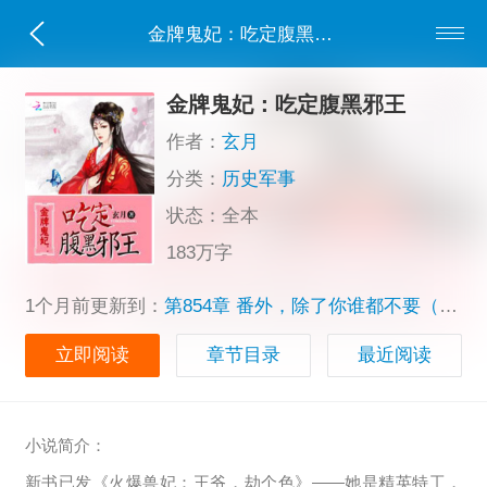
金牌鬼妃：吃定腹黑邪王
金牌鬼妃：吃定腹黑邪王
作者：
玄月
分类：
历史军事
状态：全本
183万字
1个月前更新到：
第854章 番外，除了你谁都不要（完）
立即阅读
章节目录
最近阅读
小说简介：
新书已发《火爆兽妃：王爷，劫个色》——她是精英特工，