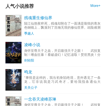
人气小说推荐
More+
残魂重生修仙界
陆江仙熬夜猝死，残魂却附在了一面满是裂痕的青灰
色铜镜上，飘落到了浩瀚无垠的修仙世界。凶险难测
的大黎山，眉尺河旁小小的村落，一个小家族拾到了
季越人
这枚镜子，于是传仙道授仙法，开启波澜壮阔的新时
代。(家族修仙，
凌峰小说
身怀至尊天子之血，开启最强天子之眼！ 武技复
制！嗜血狂暴！看破虚幻！记忆读取！焚世黑炎！分
身瞬移！空间粉碎！无限视界！时间静止！……
剑轻阳
【混沌天帝】凌峰：“我凭这双眼，敢叫天地颤栗！”
鸣龙
“事情是这样的，我当初身陷绝境，意外遇见了一条
龙，它非说我是习武奇才，要给我指条通仙大
道……”“
关关公子
一念吞天凌峰苏琳
身怀至尊天子之血，开启最强天子之眼！ 武技复