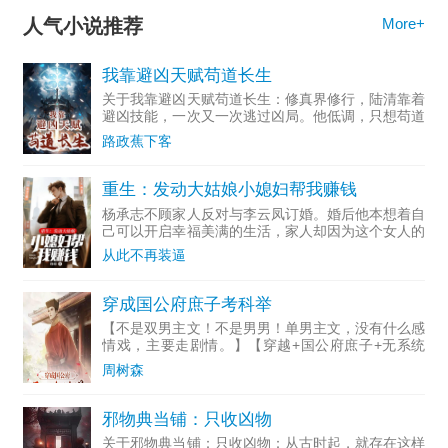
人气小说推荐
More+
我靠避凶天赋苟道长生
关于我靠避凶天赋苟道长生：修真界修行，陆清靠着
避凶技能，一次又一次逃过凶局。他低调，只想苟道
长生。盖世天骄意气风发，陆清在修行。绝世强者横
路政蕉下客
空出世，陆清还是在修行。后来，同时期的天之骄
子，盖世妖孽，绝世
重生：发动大姑娘小媳妇帮我赚钱
杨承志不顾家人反对与李云凤订婚。婚后他本想着自
己可以开启幸福美满的生活，家人却因为这个女人的
自私不断离他而去！杨承志悔恨终生，直到临死的那
从此不再装逼
一刻他才发现，自己竟一直是接盘侠，唯一的儿子也
不是他的！幸亏上
穿成国公府庶子考科举
【不是双男主文！不是男男！单男主文，没有什么感
情戏，主要走剧情。】【穿越+国公府庶子+无系统
+科举+权谋】穿了，好消息是穿成魏国公府的庶
周树森
子，不愁吃不愁穿，不用为生计发愁。坏消息是他不
仅不受宠，还被嘲笑
邪物典当铺：只收凶物
关于邪物典当铺：只收凶物：从古时起，就存在这样