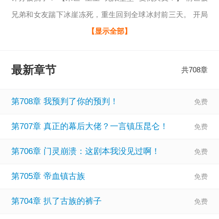
兄弟和女友踹下冰崖冻死，重生回到全球冰封前三天。 开局
一辆破卡车，系统直接爆改成末日移动堡垒！ 外挂？无限食
【显示全部】
物、无限升级、无限扩容，还能收“图鉴”解锁核心科技——
高冷人妻=无限能源核心； 傲娇千金=生态种植舱； 飒爽女警
最新章节
共708章
=粒子炮塔…… 仇人还在囤泡面，我已在堡垒里喝82年拉
菲。 极寒末日，别人挣扎求生，我靠堡垒和女神们打造新秩
第708章 我预判了你的预判！
序！ ——“记住，这不是避难所，是我的神国。”
第707章 真正的幕后大佬？一言镇压昆仑！
第706章 门灵崩溃：这剧本我没见过啊！
第705章 帝血镇古族
第704章 扒了古族的裤子