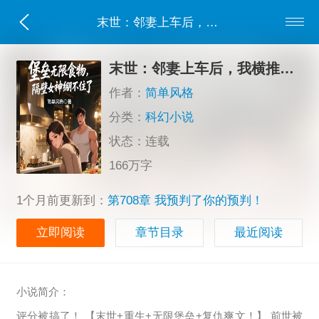
末世：邻妻上车后，我横推无敌
末世：邻妻上车后，我横推无敌
作者：
简单风格
分类：
科幻小说
状态：连载
166万字
1个月前更新到：
第708章 我预判了你的预判！
立即阅读
章节目录
最近阅读
小说简介：
评分被搞了！ 【末世+重生+无限堡垒+复仇爽文！】 前世被