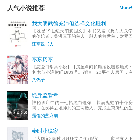
人气小说推荐
More+
我大明武德充沛但选择文化胜利
【这是19世纪大萌复国文】本书又名《反向入关学
的创始者，美洲真正的主人，殷人的救世主，欧罗巴
的噩梦，东方文明的最高领袖，第四大明帝国的皇
江南说书人
帝，五华联盟的缔造者，十九世纪最伟大的思想家、
教育家、发明家，3
东京房东
【恋爱日常类小说】【房屋单间长期招收租客地点：
冬木市小涴熊町1883号。详情：20平个人房间，有
独立洗浴间、水电、网络。租金：998円（免押金、
八鸽子
免礼金）要求：女，20岁以内，可以帮房东做一件
事情。】某
诡异监管者
神秘酒店中的十七幅黑白遗像，装满鬼魅的十个房
间，在灵异之地挣扎的三两活人。完成匪夷所思的生
路，接引世间诡异入住，多重人格复生…季礼和这所
露馅的芝麻胡
诡异酒店的历代店长都不一样。他，从来都不是个正
常人。
秦时小说家
（大国记·秦时明月征文金奖作品） 这里有天下