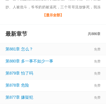
抄、人被批斗，爷爷奶奶被逼死，三个哥哥流放惨死，我冻
毙在北大荒的雪地里。 睁眼，我竟重生回到了风波前！ 风声
【显示全部】
已紧，断了联系的二叔一家等着落井下石，远在南洋的姥姥
家远水解不了近渴。 这一次，我攥着随身空间，说服全家：
最新章节
共886章
跑！ 金银细软、粮食布匹、药品工具，统统收进空间。 江南
再无顾家地主，北大荒多了户开荒户。 别人啃树皮时，我家
第881章 怎么？
粮囤满仓； 别人被批斗
第880章 多一事不如少一事
第879章 怕了吗
第878章 危险
第877章 嫌疑犯