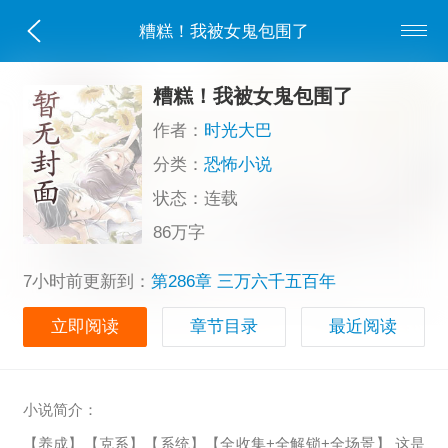
糟糕！我被女鬼包围了
糟糕！我被女鬼包围了
作者：
时光大巴
分类：
恐怖小说
状态：连载
86万字
7小时前更新到：
第286章 三万六千五百年
立即阅读
章节目录
最近阅读
小说简介：
【养成】【克系】【系统】【全收集+全解锁+全场景】 这是