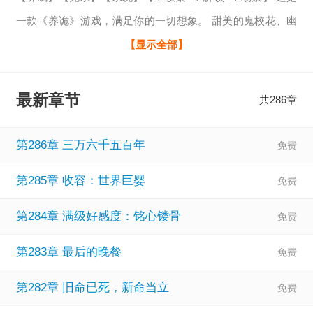
一款《养诡》游戏，满足你的一切想象。 甜美的鬼校花、幽
怨的鬼新娘。 诡异的诅咒娃娃，神秘的镜中少女。 点击选择
【显示全部】
你的养成角色。 释放内心，更懂你自己。 当苏鸣满怀期待的
选择自己的养成角色后。 却发现，世界远比他想象中还要危
最新章节
共286章
险。 诡异全面复苏，未知如影随形。 楼道里的脚步声、电梯
内的红雨伞、深夜中的血腥味，皆是索命征兆。 限制级、危
第286章 三万六千五百年
险级、超危险级
第285章 收容：世界巨婴
第284章 满级好感度：铭心镂骨
第283章 最后的晚餐
第282章 旧命已死，新命当立