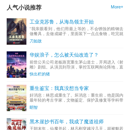
人气小说推荐
More+
工业克苏鲁，从海岛领主开始
“我亲眼看到，他们用最上等的，不会锈蚀的精钢去
做餐具，去做成罐子，里面装下一点点食物，吃完就
随手扔掉...
刀如故
华娱浪子，怎么被天仙改造了？
前世公关公司老板路宽重生茅山道士，开局进入《射
雕》剧组。从演员到导演，掌控互联网舆论阵地，直
至成为资...
快出栏的猪
重生鉴宝：我真没想当专家
好消息：林思成重生了。坏消息：重生前，他是国内
最年轻的考古学家，文物鉴定、保护及修复等学科带
头人。多...
眀智
黑木崖抄书百年，我成了魔道祖师
王朝末年，仙魔并起，林凡刚穿越没几天，就被貌若