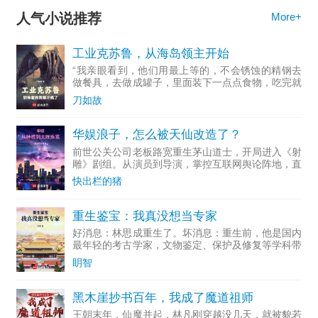
人气小说推荐
More+
工业克苏鲁，从海岛领主开始
“我亲眼看到，他们用最上等的，不会锈蚀的精钢去
做餐具，去做成罐子，里面装下一点点食物，吃完就
随手扔掉...
刀如故
华娱浪子，怎么被天仙改造了？
前世公关公司老板路宽重生茅山道士，开局进入《射
雕》剧组。从演员到导演，掌控互联网舆论阵地，直
至成为资...
快出栏的猪
重生鉴宝：我真没想当专家
好消息：林思成重生了。坏消息：重生前，他是国内
最年轻的考古学家，文物鉴定、保护及修复等学科带
头人。多...
眀智
黑木崖抄书百年，我成了魔道祖师
王朝末年，仙魔并起，林凡刚穿越没几天，就被貌若