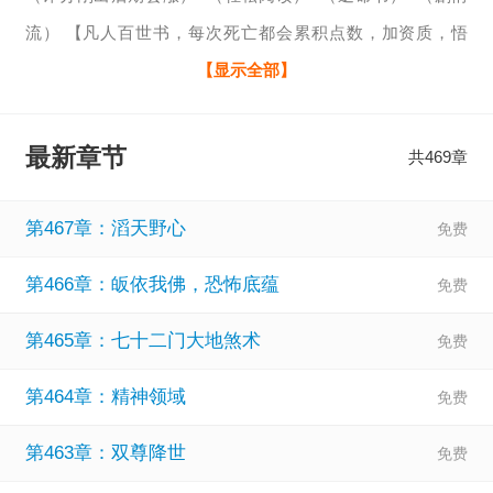
流） 【凡人百世书，每次死亡都会累积点数，加资质，悟
性，血脉，并以凡人之身重活一世！】 开局家族被灭，跳崖
【显示全部】
得功法， “如此待遇，我不是男主，谁是男主？” 陈默笑了，
并坚定的认为自己是武侠男主！ 然后， 他就被仇家砍了头。
最新章节
共469章
“卧槽，我不该是武侠男主吗？” “怎么成路人甲了？” 陈默傻
眼了，呜呼哀哉之际 ，百世书浮现， 才发现： “原来我是仙
第467章：滔天野心
侠男
第466章：皈依我佛，恐怖底蕴
第465章：七十二门大地煞术
第464章：精神领域
第463章：双尊降世