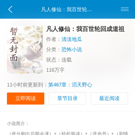
凡人修仙：我百世轮回成道祖
凡人修仙：我百世轮回成道祖
作者：
清淡地瓜
分类：
恐怖小说
状态：连载
116万字
11小时前更新到：
第467章：滔天野心
立即阅读
章节目录
最近阅读
小说简介：
（评分刚出后期会涨）+（轻松阅读）+（逆命书）+（剧情