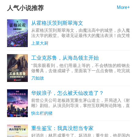
人气小说推荐
More+
从霍格沃茨到斯翠海文
从霍格沃茨到斯翠海文，由魔法高中的城堡，步入魔
法大学的殿堂。敬请见证最伟大的魔法表演！由艾维
·杜姆...
上菜大厨
工业克苏鲁，从海岛领主开始
“我亲眼看到，他们用最上等的，不会锈蚀的精钢去
做餐具，去做成罐子，里面装下一点点食物，吃完就
随手扔掉...
刀如故
华娱浪子，怎么被天仙改造了？
前世公关公司老板路宽重生茅山道士，开局进入《射
雕》剧组。从演员到导演，掌控互联网舆论阵地，直
至成为资...
快出栏的猪
重生鉴宝：我真没想当专家
好消息：林思成重生了。坏消息：重生前，他是国内