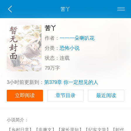
苦丫
苦丫
作者：
一一一朵喇叭花
分类：
恐怖小说
状态：连载
79万字
3小时前更新到：
第379章 你一定想见的人
立即阅读
章节目录
最近阅读
小说简介：
【乡村日常】【非爽文】【家长里短】【纪实文学】【时代