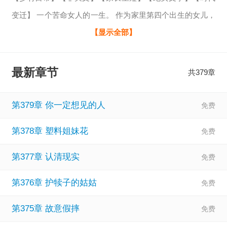
变迁】 一个苦命女人的一生。 作为家里第四个出生的女儿，
金桃一出生就被丢到了野狗堆，本以为会被撕扯吃掉，幸运
【显示全部】
的是被村里最没存在感的老光棍捡回去才活下来。 “苦命，命
苦......就叫她苦丫吧！” 这样一个随意的名字几乎伴随着金桃
最新章节
共379章
的一生，命运每次都会再她马上就要看到光明的时候再次把
她拉进黑暗。 她在磕绊中长大，努力的读书考学，想要改变
第379章 你一定想见的人
自己的命运。
第378章 塑料姐妹花
第377章 认清现实
第376章 护犊子的姑姑
第375章 故意假摔