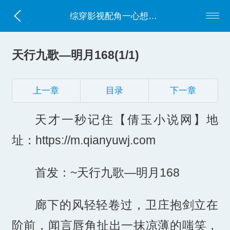
综穿影视配角一心想过好日子
天行九歌—明月168(1/1)
上一章
目录
下一章
天才一秒记住【倩玉小说网】地
址：https://m.qianyuwj.com
首发：~天行九歌—明月168
廊下的风轻轻卷过，卫庄抱剑立在
阶前，闻言唇角扯出一抹凉薄的嗤笑，