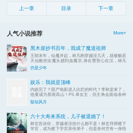
上一章
目录
下一章
人气小说推荐
More+
黑木崖抄书百年，我成了魔道祖师
王朝末年，仙魔并起，林凡刚穿越没几天，就被貌若
天仙般的女魔头掳到血魔宗.身在曹营心在汉，林凡
一心只想做个好人，无奈常遭人误解，好在他不断通
仍是少年
过藏书楼抄录变强。……若干年后，正道六大派打上
血魔宗，林凡走出
娱乐：我就是顶峰
内娱完了？国产电影进入比烂的时代？李秋棠来了，
他要成为那座高山！PS.单女主，但主角会面临各种
诱惑，精神洁癖者慎入。
疑似风月
六十大寿来系统，儿子被退婚了！
林玄告诉你，穿越者没挂什么都不是！林玄拜师稷下
学宫，成为稷下学宫亲传弟子，但是奈何空有一身悟