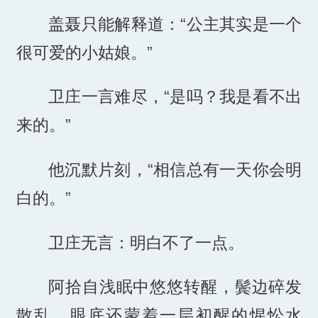
盖聂只能解释道：“公主其实是一个
很可爱的小姑娘。”
卫庄一言难尽，“是吗？我是看不出
来的。”
他沉默片刻，“相信总有一天你会明
白的。”
卫庄无言：明白不了一点。
阿拾自浅眠中悠悠转醒，鬓边碎发
散乱，眼底还蒙着一层初醒的惺忪水