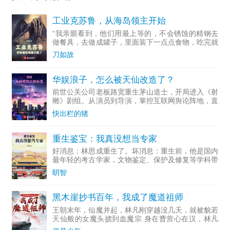
工业克苏鲁，从海岛领主开始
“我亲眼看到，他们用最上等的，不会锈蚀的精钢去
做餐具，去做成罐子，里面装下一点点食物，吃完就
随手扔掉...
刀如故
华娱浪子，怎么被天仙改造了？
前世公关公司老板路宽重生茅山道士，开局进入《射
雕》剧组。从演员到导演，掌控互联网舆论阵地，直
至成为资...
快出栏的猪
重生鉴宝：我真没想当专家
好消息：林思成重生了。坏消息：重生前，他是国内
最年轻的考古学家，文物鉴定、保护及修复等学科带
头人。多...
眀智
黑木崖抄书百年，我成了魔道祖师
王朝末年，仙魔并起，林凡刚穿越没几天，就被貌若
天仙般的女魔头掳到血魔宗.身在曹营心在汉，林凡
一心只想做个好人，无奈常遭人误解，好在他不断通