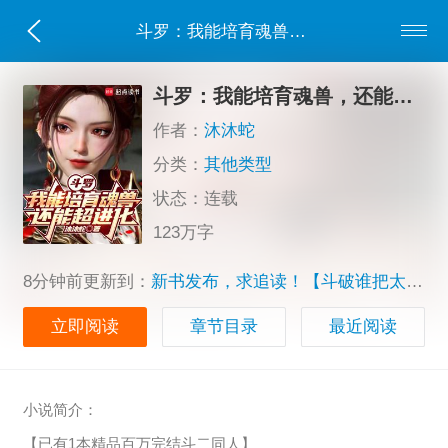
斗罗：我能培育魂兽，还能超进化
斗罗：我能培育魂兽，还能超进化
作者：
沐沐蛇
分类：
其他类型
状态：连载
123万字
8分钟前更新到：
新书发布，求追读！【斗破谁把太上老君塞我
立即阅读
章节目录
最近阅读
小说简介：
【已有1本精品百万完结斗二同人】