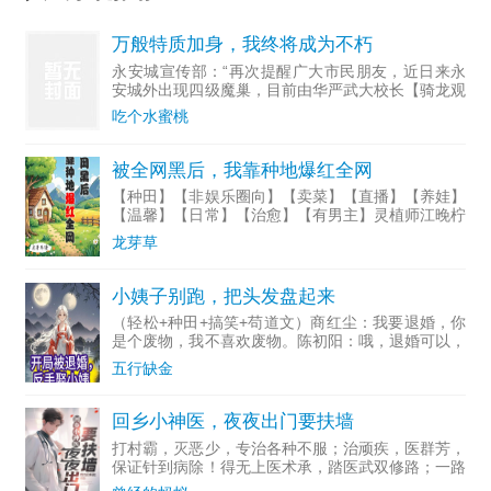
万般特质加身，我终将成为不朽
永安城宣传部：“再次提醒广大市民朋友，近日来永
安城外出现四级魔巢，目前由华严武大校长【骑龙观
音·郑玉...
吃个水蜜桃
被全网黑后，我靠种地爆红全网
【种田】【非娱乐圈向】【卖菜】【直播】【养娃】
【温馨】【日常】【治愈】【有男主】灵植师江晚柠
穿越成了一个全网黑的女明星。所有人喊话让她滚出
龙芽草
娱乐圈。江晚柠主打一个听劝，拍拍屁股回老家山沟
沟里种地去了。老
小姨子别跑，把头发盘起来
（轻松+种田+搞笑+苟道文）商红尘：我要退婚，你
是个废物，我不喜欢废物。陈初阳：哦，退婚可以，
要补偿我。商红尘：只要你愿意退婚，我可以补偿
五行缺金
你。陈初阳：行，拿你妹妹来补偿。商红尘：……小
姨子商红雪：姐，
回乡小神医，夜夜出门要扶墙
打村霸，灭恶少，专治各种不服；治顽疾，医群芳，
保证针到病除！得无上医术承，踏医武双修路；一路
高歌猛进，登顶人生巅峰；而今银针在手，诸天皆我