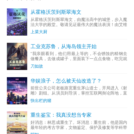
从霍格沃茨到斯翠海文
从霍格沃茨到斯翠海文，由魔法高中的城堡，步入魔
法大学的殿堂。敬请见证最伟大的魔法表演！由艾维
·杜姆...
上菜大厨
工业克苏鲁，从海岛领主开始
“我亲眼看到，他们用最上等的，不会锈蚀的精钢去
做餐具，去做成罐子，里面装下一点点食物，吃完就
随手扔掉...
刀如故
华娱浪子，怎么被天仙改造了？
前世公关公司老板路宽重生茅山道士，开局进入《射
雕》剧组。从演员到导演，掌控互联网舆论阵地，直
至成为资...
快出栏的猪
重生鉴宝：我真没想当专家
好消息：林思成重生了。坏消息：重生前，他是国内
最年轻的考古学家，文物鉴定、保护及修复等学科带
头人。多...