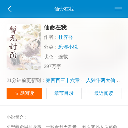
仙命在我
仙命在我
作者：
杜养吾
分类：
恐怖小说
状态：连载
297万字
21分钟前更新到：
第四百三十六章 一人独斗两大仙庭天宰
立即阅读
章节目录
最近阅读
小说简介：
总想着命里抽身事，一粒金丹天看老。 到头来凡人瓜葛命，