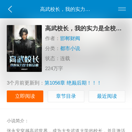
高武校长，我的实力是全校总和！
高武校长，我的实力是全校总和！
作者：
邯郸财阀
分类：
都市小说
状态：连载
224万字
3个月前更新到：
第1056章 绝巅后期！！！
立即阅读
章节目录
最近阅读
小说简介：
张永安穿越高武世界，成为大专武道大学的校长，并且激活