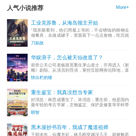
人气小说推荐
More+
工业克苏鲁，从海岛领主开始
“我亲眼看到，他们用最上等的，不会锈蚀的精钢去
做餐具，去做成罐子，里面装下一点点食物，吃完就
随手扔掉...
刀如故
华娱浪子，怎么被天仙改造了？
前世公关公司老板路宽重生茅山道士，开局进入《射
雕》剧组。从演员到导演，掌控互联网舆论阵地，直
至成为资...
快出栏的猪
重生鉴宝：我真没想当专家
好消息：林思成重生了。坏消息：重生前，他是国内
最年轻的考古学家，文物鉴定、保护及修复等学科带
头人。多...
眀智
黑木崖抄书百年，我成了魔道祖师
王朝末年，仙魔并起，林凡刚穿越没几天，就被貌若