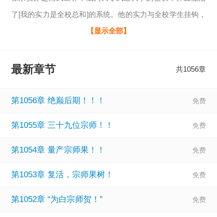
了[我的实力是全校总和]的系统。他的实力与全校学生挂钩，
学生越强，他实力越强！于是，他强闯异族夺灵脉，夺取异
【显示全部】
族修行资源，资源投资学生，学生越强，实力越强。多年
后，顶级武道大学学生还在为毕业无法突破四品武者而头痛
最新章节
共1056章
之时，大专武校毕业生早就出现五品，六品，宗师强者！京
都武大，魔都武大学生：好的武道大专比顶尖武道大学还要
第1056章 绝巅后期！！！
好，我要本升专！本校学生：“杀异族，保家国，愿以此身献
第1055章 三十九位宗师！！
校长！”
第1054章 量产宗师果！！
第1053章 复活，宗师果树！
第1052章 “为白宗师贺！”