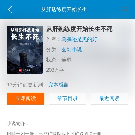
从肝熟练度开始长生不死
从肝熟练度开始长生不死
作者：
乌鸦还是黑的好
分类：
玄幻小说
状态：连载
203万字
13分钟前更新到：
完本感言
立即阅读
章节目录
最近阅读
小说简介：
眼睛一闭一睁，已成矿监府地下的矿奴的徐云帆。