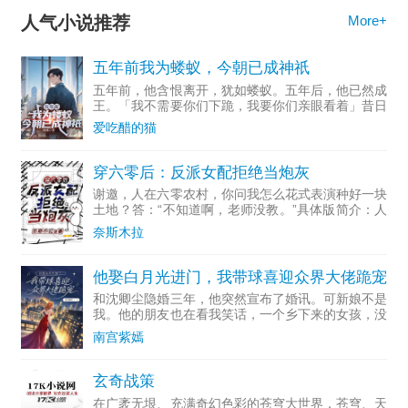
人气小说推荐
More+
五年前我为蝼蚁，今朝已成神祇
五年前，他含恨离开，犹如蝼蚁。五年后，他已然成
王。「我不需要你们下跪，我要你们亲眼看着」昔日
的蝼蚁如何用你们制定的规则，把你们碾成齑粉。
爱吃醋的猫
穿六零后：反派女配拒绝当炮灰
谢邀，人在六零农村，你问我怎么花式表演种好一块
土地？答：“不知道啊，老师没教。”具体版简介：人
倒霉怎么可以倒霉成这样，刚临近成年就嘎了，胎穿
奈斯木拉
就算了，送我去六十年代吃草，裴望舒表示：穿越大
神，你礼貌吗？
他娶白月光进门，我带球喜迎众界大佬跪宠
和沈卿尘隐婚三年，他突然宣布了婚讯。可新娘不是
我。他的朋友也在看我笑话，一个乡下来的女孩，没
资格嫁给他。我怀孕了，被迫签下离婚协议。又被迫
南宫紫嫣
回家继承家业。各界大佬知道我离婚后，纷纷送上祝
福和珍宝，把我宠
玄奇战策
在广袤无垠、充满奇幻色彩的苍穹大世界，苍穹、天