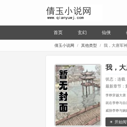
首页
玄幻
仙侠
倩玉小说网
其他类型
我，大唐军
开始崛起
我，大
状态：连载
最新章节：
李铮穿越大唐
就在李铮与自
威胁李铮与婉
原来婉娥是大
开始阅
目睹婉娥随家