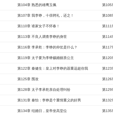
第104章 熟悉的雄鹰玉佩
第10
第107章 我李铮，十倍聘礼，还之！
第10
第110章 谁家女子不怀春！
第11
第113章 不良人调查李铮的身世
第11
第116章 李承乾：李铮的仰仗是什么？
第11
第119章 太子要为李铮赐婚丽质公主
第12
第122章 秦健生：皇上对李铮的器重远超你我
第12
第125章 围攻
第12
第128章 太子李承乾亲自处理纠纷
第12
第131章 秦怡：李铮是个重情重义的好男
第13
第134章 结婚日，皇帝坐高堂位
第13