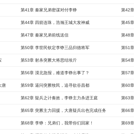
第41章 秦家兄弟密谋对付李铮
第42
第44章 四箭连珠，浩瀚王城大发神威
第45
第47章 秦家兄弟前线送信
第48
第50章 李世民钦定李铮三品归德将军
第51
应
第53章 射杀突厥大将思结埃斤
第54
第56章 漠北急报，难道李铮出事了？
第57
大唐
第59章 逼问突厥牧民，追寻欲谷昌都
第60
第62章 疑兵之计奏效，李铮主力杀进王庭
第63
第65章 突厥主力回援，大唐疑兵出色完成任务
第66
第68章 李铮：兄弟们，我带你们回家！
第69