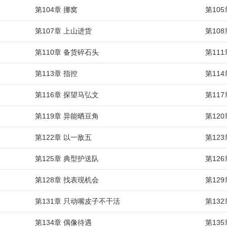
第104章 挪窝
第10
第107章 上山进货
第108
第110章 备货碎石头
第11
第113章 指控
第11
第116章 探望马弘文
第11
第119章 异能晒豆角
第12
第122章 以一敌五
第12
第125章 典型护送队
第12
第128章 找表现机会
第12
第131章 只动嘴皮子不干活
第132
第134章 偶像待遇
第13