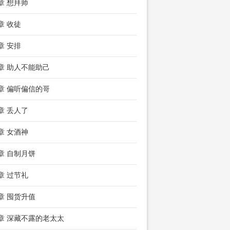
8章 想拜师
章 收徒
章 安排
7章 助人不能助己
0章 偏听偏信的哥
3章 丢人了
6章 女酒神
9章 自制月饼
2章 过节礼
5章 囤货升值
8章 深藏不露的老太太