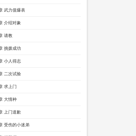
8章 武力值爆表
1章 介绍对象
章 请教
7章 挑拨成功
0章 小人得志
3章 二次试验
6章 求上门
9章 大情种
2章 上门道歉
5章 受伤的小迷弟