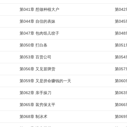
第041章 想做种植大户
第04
第044章 自信的表妹
第04
第047章 包肉馅儿饺子
第04
第050章 打白条
第05
第053章 百货公司
第05
第056章 又见冒牌货
第05
第059章 又是拼命赚钱的一天
第06
第062章 亲手操刀
第063
第065章 装穷保太平
第06
第068章 制冰术
第06