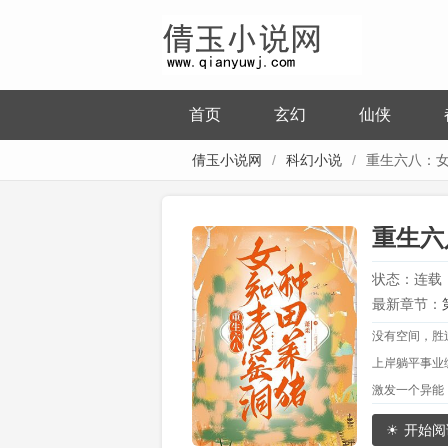
首页
玄幻
仙侠
倩玉小说网
科幻小说
重生六八：
田养猪
重生六
状态：连载
最新章节：
没有空间，胜
上岸躺平事业
激发一个异能
陕北黄土地，
开始阅
崔娴窗前花盆