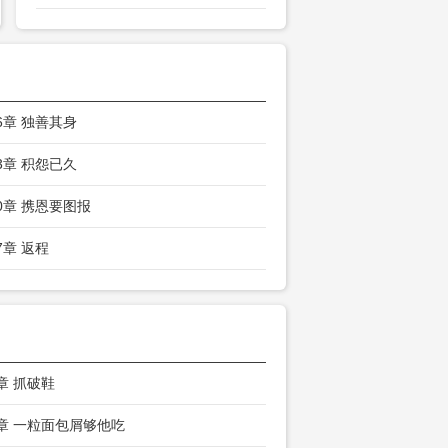
16章 独善其身
13章 积怨已久
10章 携恩要图报
7章 返程
3章 抓破鞋
6章 一粒面包屑够他吃