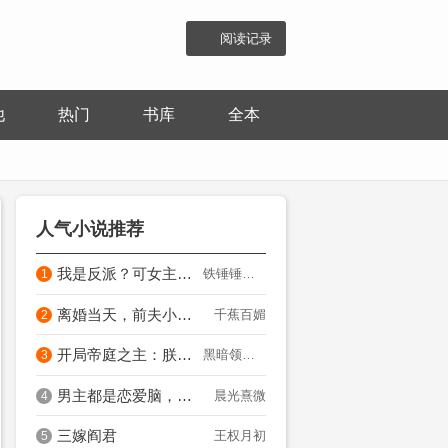
阅读记录
他
热门
书库
全本
人气小说推荐
我是反派？可女主都是我爱妃啊！
铁锤锤豆豆
1
离婚当天，前夫小叔连夜抢我领证
千蕉百媚
2
开局帝庭之主：朕全家皆狠角色？
黑暗领路人
3
男主都是恋爱脑，只有我是真修仙
晨光熹微
4
三嫁阎君
王权月初
5