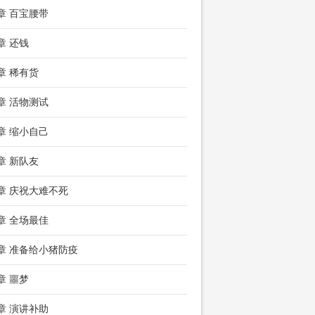
5章 百宝腰带
章 还钱
1章 稀有货
4章 活物测试
7章 缩小自己
0章 新队友
3章 庆祝大难不死
6章 全场最佳
9章 准备给小猪防疫
章 噩梦
5章 演讲补助