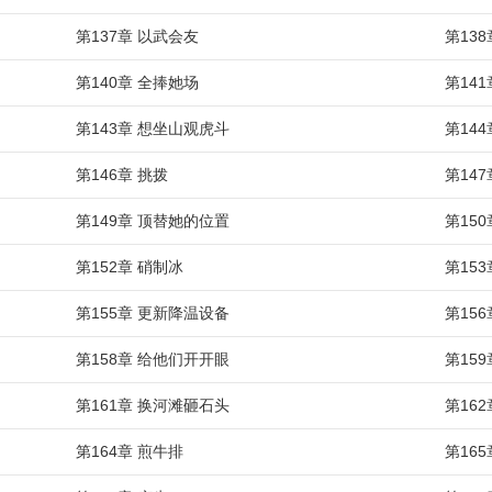
第137章 以武会友
第13
第140章 全捧她场
第14
第143章 想坐山观虎斗
第144
第146章 挑拨
第14
第149章 顶替她的位置
第15
第152章 硝制冰
第15
第155章 更新降温设备
第15
第158章 给他们开开眼
第15
第161章 换河滩砸石头
第16
第164章 煎牛排
第16