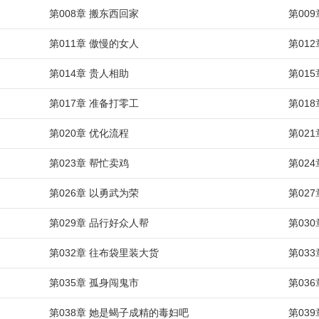
第008章 搬东西回家
第00
第011章 傲慢的女人
第01
第014章 贵人相助
第01
第017章 准备打零工
第01
第020章 优化流程
第02
第023章 帮忙卖鸡
第02
第026章 以勇武为荣
第02
第029章 品行好众人帮
第03
第032章 往布袋里装大货
第03
第035章 孤身闯鬼市
第03
第038章 她是蝎子成精的毒妇吧
第03