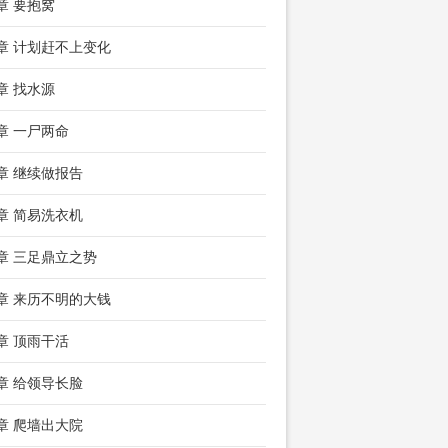
2章 要抱窝
5章 计划赶不上变化
8章 找水源
1章 一尸两命
4章 继续做报告
7章 简易洗衣机
0章 三足鼎立之势
3章 来历不明的大钱
6章 顶雨干活
9章 给领导长脸
2章 爬墙出大院