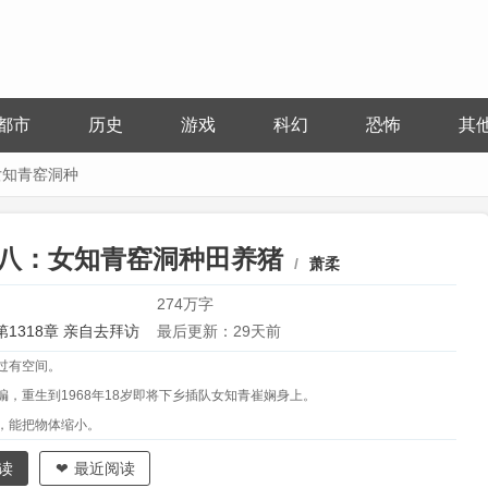
都市
历史
游戏
科幻
恐怖
其
女知青窑洞种
八：女知青窑洞种田养猪
萧柔
274万字
第1318章 亲自去拜访
最后更新：29天前
过有空间。
编，重生到1968年18岁即将下乡插队女知青崔娴身上。
，能把物体缩小。
除了黄土风沙啥都缺。
读
最近阅读
里，种着几十亩的小麦床底下的破药罐里，里面养着几十头猪。