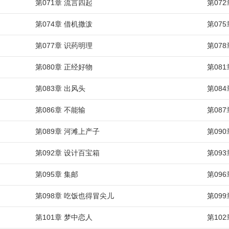
第071章 流言四起
第07
第074章 借机撒泼
第07
第077章 识药明理
第07
第080章 正经好物
第08
第083章 出风头
第08
第086章 不能输
第08
第089章 河滩上产子
第09
第092章 设计百宝箱
第09
第095章 集邮
第09
第098章 吃饭也得冒尖儿
第09
第101章 梦中恋人
第10