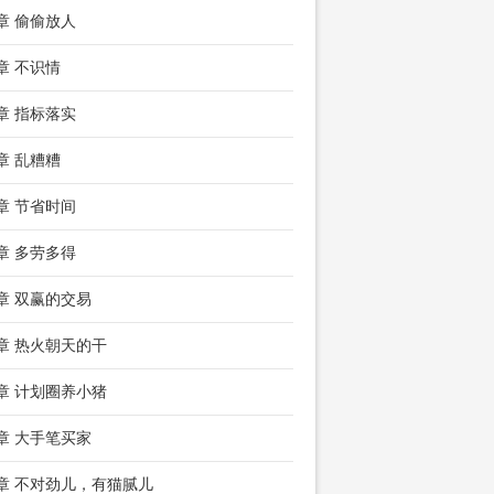
9章 偷偷放人
2章 不识情
5章 指标落实
8章 乱糟糟
1章 节省时间
4章 多劳多得
7章 双赢的交易
0章 热火朝天的干
3章 计划圈养小猪
6章 大手笔买家
9章 不对劲儿，有猫腻儿