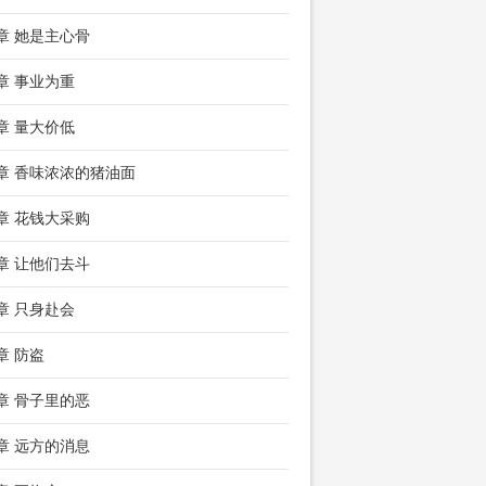
2章 她是主心骨
5章 事业为重
8章 量大价低
1章 香味浓浓的猪油面
4章 花钱大采购
7章 让他们去斗
0章 只身赴会
章 防盗
6章 骨子里的恶
9章 远方的消息