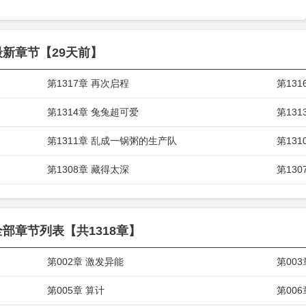
里，藏满了生活物资。
最新章节【29天前】
第1317章 再次启程
第13
第1314章 兔兔超可爱
第13
第1311章 乱成一锅粥的生产队
第13
第1308章 藏得太深
第130
全部章节列表【共1318章】
第002章 激发异能
第00
第005章 算计
第00