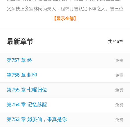
父亲扶正妾室林氏为夫人，程锦月被认定不详之人。被三位
嫡出哥哥嫌弃，哥哥们只宠爱林氏生的庶妹。男主战王不能
【显示全部】
碰女人全身红疹，却对程锦月免疫。经历全家流放。获得赦
免后开起来新的人生。
最新章节
共746章
第757 章 终
第756 章 封印
第755 章 七曜归位
第754 章 记忆苏醒
第753 章 姒晏仙，果真是你