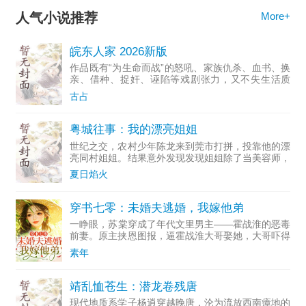
人气小说推荐
More+
皖东人家 2026新版
作品既有“为生命而战”的怒吼、家族仇杀、血书、换
亲、借种、捉奸、诬陷等戏剧张力，又不失生活质
感，构成一幅悲欢交织的人间百态图。主角张彩云被
古占
村民戏称为“玩皮影的猴精”，她的一生是一个时代女
性的传奇。长篇
粤城往事：我的漂亮姐姐
世纪之交，农村少年陈龙来到莞市打拼，投靠他的漂
亮同村姐姐。结果意外发现发现姐姐除了当美容师，
还兼职夜总会陪酒妹。看到姐姐为了金钱不惜放下尊
夏日焰火
严，他的世界观开始重塑。最终凭着一腔热血，拉着
兄弟们创业，倒卖
穿书七零：未婚夫逃婚，我嫁他弟
一睁眼，苏棠穿成了年代文里男主——霍战淮的恶毒
前妻。原主挟恩图报，逼霍战淮大哥娶她，大哥吓得
连夜跑了，她又用尽手段，逼着霍战淮娶了她。婚后
素年
她作天作地，搅得霍家鸡犬不宁，还气死了霍爷爷，
霍战淮盛怒之下，
靖乱恤苍生：潜龙卷残唐
现代地质系学子杨逍穿越晚唐，沦为流放西南瘴地的