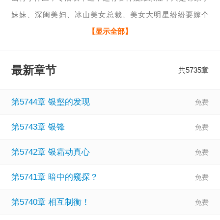
妹妹、深闺美妇、冰山美女总裁、美女大明星纷纷要嫁个
他，他能制服全世界，却治不了自己的桃花运，谁有办法
【显示全部】
啊？
相关：
山村小神医王铁柱秦柔
、
山村小神医王铁柱秦柔 txt下
最新章节
共5735章
载
、
山村小神医王铁柱秦柔第1839章
、
山村小神医王铁柱秦
柔第1848章
、
山村小神医王铁柱秦柔全文免费阅读
、
山村小
第5744章 银壑的发现
神医王铁柱小说秦柔
、
山村小神医王铁柱秦柔全文免费
、
山
第5743章 银锋
村小神医王铁柱秦柔22章
、
山村小神医王铁柱秦柔全文免费
阅读笔趣
、
山村小神医王铁柱秦柔百度免费阅读
、
第5742章 银霜动真心
第5741章 暗中的窥探？
第5740章 相互制衡！