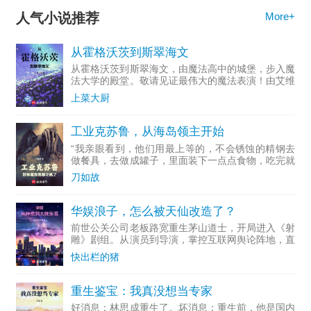
人气小说推荐
More+
从霍格沃茨到斯翠海文
从霍格沃茨到斯翠海文，由魔法高中的城堡，步入魔
法大学的殿堂。敬请见证最伟大的魔法表演！由艾维
·杜姆...
上菜大厨
工业克苏鲁，从海岛领主开始
“我亲眼看到，他们用最上等的，不会锈蚀的精钢去
做餐具，去做成罐子，里面装下一点点食物，吃完就
随手扔掉...
刀如故
华娱浪子，怎么被天仙改造了？
前世公关公司老板路宽重生茅山道士，开局进入《射
雕》剧组。从演员到导演，掌控互联网舆论阵地，直
至成为资...
快出栏的猪
重生鉴宝：我真没想当专家
好消息：林思成重生了。坏消息：重生前，他是国内