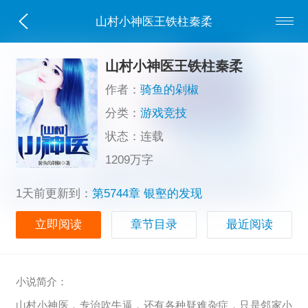
山村小神医王铁柱秦柔
山村小神医王铁柱秦柔
作者：
骑鱼的剁椒
分类：
游戏竞技
状态：连载
1209万字
1天前更新到：
第5744章 银壑的发现
立即阅读
章节目录
最近阅读
小说简介：
山村小神医，专治吹牛逼，还有各种疑难杂症，只是邻家小