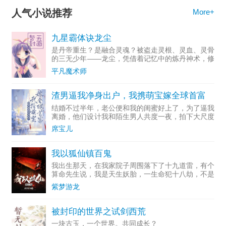
人气小说推荐
More+
九星霸体诀龙尘
是丹帝重生？是融合灵魂？被盗走灵根、灵血、灵骨
的三无少年——龙尘，凭借着记忆中的炼丹神术，修
行神秘功法九星霸体诀，拨开重重迷雾，解开惊天之
平凡魔术师
局。手掌天地乾坤，脚踏日月星辰，勾搭各色美女，
镇压恶鬼邪神。江
渣男逼我净身出户，我携萌宝嫁全球首富
结婚不过半年，老公便和我的闺蜜好上了，为了逼我
离婚，他们设计我和陌生男人共度一夜，拍下大尺度
照片放在网上拍卖，我被迫净身出户，屈辱离开这座
席宝儿
城市。四年后，我带着意外怀上的孩子回国，宝贝儿
子拍胸脯：“妈咪
我以狐仙镇百鬼
我出生那天，在我家院子周围落下了十九道雷，有个
算命先生说，我是天生妖胎，一生命犯十八劫，不是
别人死就是我死，结果那算命先生在我出生第一天就
紫梦游龙
应了我的劫，抱着我刚出了村口就突然暴毙！
被封印的世界之试剑西荒
一块古玉，一个世界。共同成长？