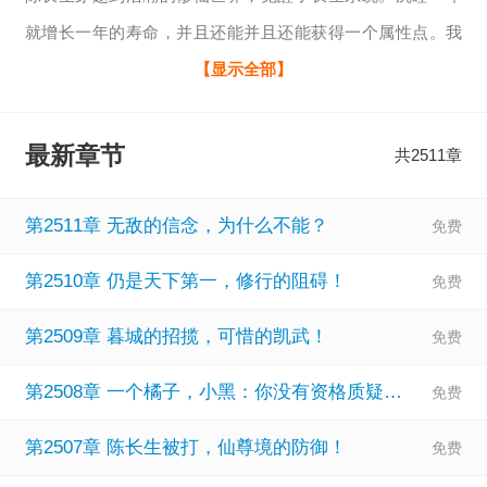
就增长一年的寿命，并且还能并且还能获得一个属性点。我
陈长生对打打杀杀没有兴趣，我只想好好的睡觉，顺便给人
【显示全部】
送一下钟。沉睡十年，曾经的村子已经物是人非。沉睡百
年，昔日的皇朝已经不在。沉睡千年，随手中下的花朵，已
最新章节
共2511章
经成为无数修士争抢的灵药。沉睡万年，原来养的小鸟已经
变成了一方妖帝。“你挖了我王家的祖坟，我们王家和你不共
第2511章 无敌的信念，为什么不能？
戴天！”“一帮小兔崽子，怎么说话呢？
第2510章 仍是天下第一，修行的阻碍！
第2509章 暮城的招揽，可惜的凯武！
第2508章 一个橘子，小黑：你没有资格质疑他！
第2507章 陈长生被打，仙尊境的防御！