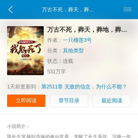
万古不死，葬天，葬地，葬众生念慈陈长生
万古不死，葬天，葬地，葬众生念慈陈长生
作者：
一只榴莲3号
分类：
其他类型
状态：连载
531万字
1天前更新到：
第2511章 无敌的信念，为什么不能？
立即阅读
章节目录
最近阅读
小说简介：
陈长生穿越到浩瀚的修仙世界，觉醒了长生系统。沉睡一年