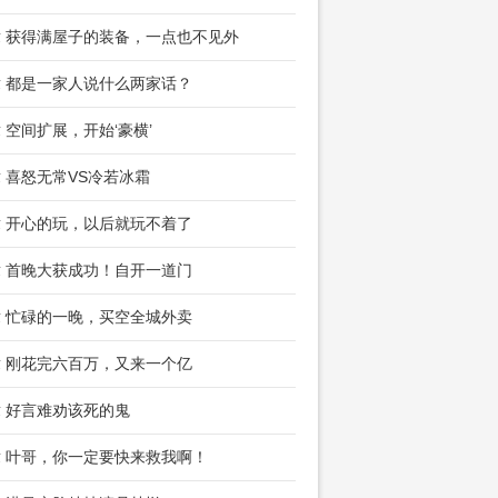
章 获得满屋子的装备，一点也不见外
章 都是一家人说什么两家话？
章 空间扩展，开始‘豪横’
章 喜怒无常VS冷若冰霜
章 开心的玩，以后就玩不着了
章 首晚大获成功！自开一道门
章 忙碌的一晚，买空全城外卖
章 刚花完六百万，又来一个亿
章 好言难劝该死的鬼
章 叶哥，你一定要快来救我啊！