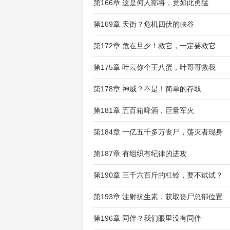
第166章 这是何人部将，竟如此勇猛
第169章 天街？危机四伏的峡谷
第172章 危在旦夕！救它，一定要救它
第175章 叶云你个王八蛋，叶哥哥救我
第178章 神威？不是！简单的存取
第181章 五百箱啤酒，巨量军火
第184章 一亿五千多万丧尸，荡灭者现身
第187章 有组织有纪律的进攻
第190章 三千六百斤的杠铃，要不试试？
第193章 注射抗生素，获取丧尸总部位置
第196章 同伴？我们眼里没有同伴