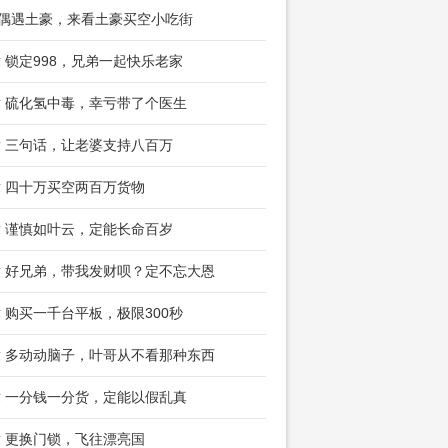
 偶遇土豪，来看土豪买空小吃街
章 锁定998，兄弟一起快乐老家
章 硫化氢中毒，幸亏带了个医生
章 三句话，让老婆支持八百万
章 四十万买空两百万货物
章 谨慎如叶云，定能长命百岁
章 好兄弟，带我发财呗？定不忘大恩
章 购买一千台平板，极限300秒
章 多动动脑子，叶哥从不看那种东西
章 一分钱一分货，定能以假乱真
章 更换门锁，飞往漂亮国