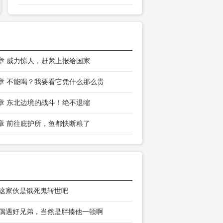
3章 威力惊人，赶紧上报给国家
0章 不能喝？我要看它凭什么那么贵
7章 东北边境的战斗！绝不退缩
4章 前往庇护所，鱼都快断粮了
 这家伙是饿死鬼转世吧
 偶遇好兄弟，当然是胖揍他一顿啊