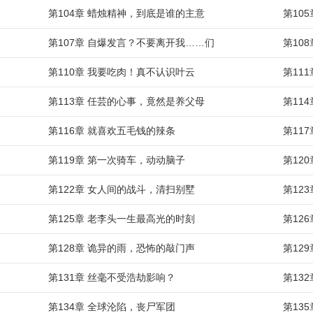
第104章 蜡烛精神，到底是谁的主意
第10
第107章 自爆发言？不要离开我……们
第10
第110章 我要吃肉！真不认识叶云
第11
第113章 任芸的心事，竟然是养父母
第11
第116章 就喜欢五毛钱的辣条
第11
第119章 第一次骑车，动动脑子
第12
第122章 女人间的战斗，清扫别墅
第12
第125章 老李头一生最高光的时刻
第12
第128章 诡异的雨，恐怖的敲门声
第12
第131章 丝毫不受浩劫影响？
第13
第134章 全球沦陷，丧尸军团
第13