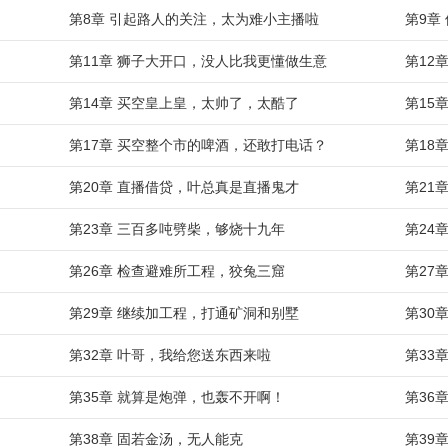
第8章 引起路人的关注，太为难小主播啦
第9章
第11章 狮子大开口，没人比我更懂做生意
第12
第14章 买空皇上皇，太帅了，太酷了
第15
第17章 买空整个市的啤酒，还敢打电话？
第18
第20章 直播借贷，叶总真是直播鬼才
第21
第23章 三百多吨劈柴，够烧十九年
第24
第26章 检查避难所工程，狡兔三窟
第27
第29章 继续加工程，打通矿洞和别墅
第30
第32章 叶哥，我给您送东西来啦
第33
第35章 就算是炮弹，也轰不开啊！
第36
第38章 固若金汤，无人能克
第39