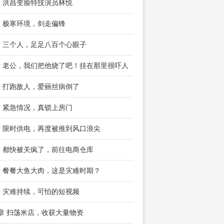
章 洪昌变脸特技演员林悦
章 极寒环境，剑走偏锋
章 三个人，足足八百个心眼子
章 老公，我们把他烧了吧！挂在那里很吓人
章 打跑敌人，爱丽丝病倒了
章 紧急情况，真锁上房门
章 限时供电，再度被推到风口浪尖
章 都快被关疯了，前往电商仓库
章 餐餐大鱼大肉，这是灾难时期？
章 灾难持续，可怕的短视频
2章 扫荡米店，收获大量物资