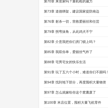
第70章 来攻家吗？重机枪的威力
第73章 道德绑架，建议国家提防南边
第76章 射杀一切，营救爱丽丝和任芸
第79章 拐弯抹角，从此鸡犬不宁
第82章 介意我把你们房门锁上吗？
第85章 我双你单，爱丽丝气炸了
第88章 宅男宅女的快乐生活
第91章 玩了五六个小时，难道你们不困吗
第94章 找到地下部分，再度囤积大量物资
第97章 怎么就嫁给你这个窝囊废了
第100章 米店位置，囤积大量飞机零件