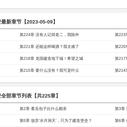
复了！
，躺在恒温二十六度的沙发上，叶云美滋滋的喝着温热的奶茶，吃着早已储存了
资
最新章节【2023-05-09】
菜式的米其林美食，舒服的打了个饱隔。
第224章 没有人记得老二，我除外
第22
第221章 还能这样喝酒？我太难了
第22
第218章 龙国建造地下城！希望之城
第21
第215章 要什么没有？我可是叶云
第21
资
全部章节列表【共225章】
第2章 看见包子比什么都亲
第3章
第5章 放弃‘水月洞天’，只为了建造堡垒？
第6章