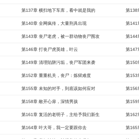
第137章 横扫地下车库，看中就是我的
第13
第140章 全网疯传，大量刑具出现
第14
第143章 丧尸老虎，被一群动物丧尸围攻
第14
第146章 打丧尸虎英雄，叶云
第14
第149章 清理陷阱污垢，丧尸军团来袭
第15
第152章 重重机关，丧尸：炼狱难度
第15
第155章 未知的对手，到底该如何应对
第15
第158章 敞开心扉，深情男孩
第15
第161章 复活的老明子，主给予我们新生
第16
第164章 叶大哥，我一定要跟你去
第16