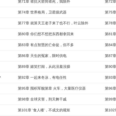
第71章 谁抗火箭筒谁死，我除外
第72
第74章 世界格局，卫星级武器
第75
第77章 就算天王老子来了也不行，叶云除外
第78
第80章 你们想不想把东西都拿回来
第81
第83章 有点智慧的亡命徒，但不多
第84
第86章 天生的冤家，限时供电
第87
第89章 嬉笑打闹，从此没羞没臊
第90
？
第92章 一起来冬泳，有电任性
第93
第95章 囤积军舰第章 火车，大量医疗仪器
第96
第98章 全球灾害，刑天舞干戚
第99
第101章 ‘食人楼’，不成文的规矩
第10