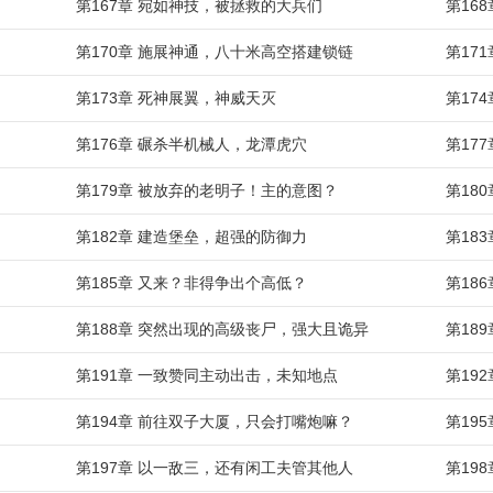
第167章 宛如神技，被拯救的大兵们
第16
第170章 施展神通，八十米高空搭建锁链
第17
第173章 死神展翼，神威天灭
第17
第176章 碾杀半机械人，龙潭虎穴
第17
第179章 被放弃的老明子！主的意图？
第18
第182章 建造堡垒，超强的防御力
第18
第185章 又来？非得争出个高低？
第18
第188章 突然出现的高级丧尸，强大且诡异
第18
第191章 一致赞同主动出击，未知地点
第19
第194章 前往双子大厦，只会打嘴炮嘛？
第19
第197章 以一敌三，还有闲工夫管其他人
第19