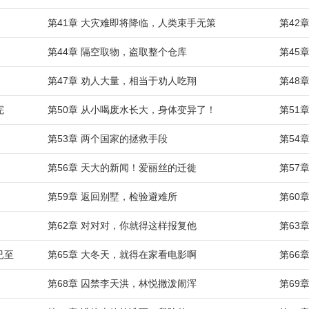
第41章 大灾难即将降临，人类束手无策
第42
第44章 隔空取物，盗取整个仓库
第45
第47章 劝人大量，相当于劝人吃翔
第48
完
第50章 从小喝废水长大，身体变异了！
第51
第53章 两个国家的拯救手段
第54
第56章 天大的新闻！爱丽丝的迁徙
第57
第59章 返回别墅，检验避难所
第60
第62章 对对对，你就得这样报复他
第63
已至
第65章 大冬天，就得在家看电影啊
第66
第68章 囚禁李天洪，林悦撒泼闹浑
第69