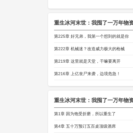
觉得是时候报
末世终于来临
重生冰河末世：我囤了一万年物
几十万份各种
第225章 好兄弟，我第一个想到的就是你
第222章 机械迷？改造威力极大的枪械
第219章 这里就是天堂，干嘛要离开
第216章 上亿丧尸来袭，边境危急！
重生冰河末世：我囤了一万年物
第1章 因为饱受折磨，所以重生了
第4章 五十万预订五百桌顶级酒席