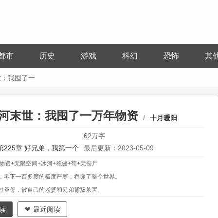
都市
历史
游戏
科幻
恐怖
其
世：我囤了一
河末世：我囤了一万年物资
十月暖阳
62万字
第225章 好兄弟，我第一个
最后更新：2023-05-09
物资+无限空间+冰河+稳健+苟+无丧尸
你
，零下一百多度的极度严寒，吞噬了整个世界。
过圣母，被自己的老婆和兄弟背叛杀害。
末世一个月前，此时的叶云，已经不再是以前事事为别人着想的叶云了。
读
最近阅读
，叶云疯狂囤积各种生活物资，打造末日庇护所，面对自己的老婆和兄弟，叶云