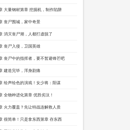
8章 大量钢材第章 挖掘机，制作陷阱
1章 丧尸围城，家中奇景
4章 消灭丧尸潮，人都打虚脱了
7章 丧尸入侵，卫国英雄
0章 丧尸中的指挥者，要不暂避锋芒吧
3章 建造完毕，浑身剧痛
6章 绘声绘色的演戏！女少将：阳谋
9章 全物种进化第章 优胜劣汰！
2章 火力覆盖？先让特战连解救人质
5章 很简单！只是拿东西第章 存东西