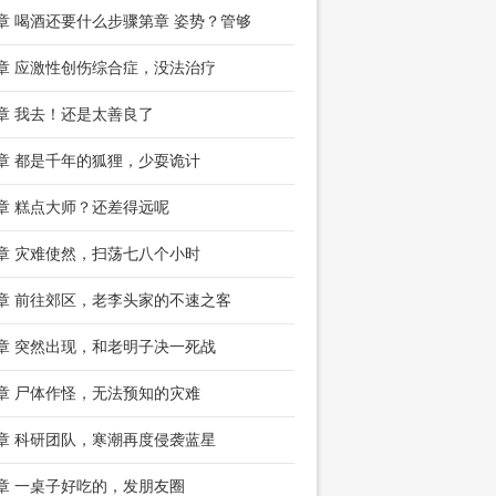
5章 喝酒还要什么步骤第章 姿势？管够
8章 应激性创伤综合症，没法治疗
1章 我去！还是太善良了
4章 都是千年的狐狸，少耍诡计
7章 糕点大师？还差得远呢
0章 灾难使然，扫荡七八个小时
3章 前往郊区，老李头家的不速之客
6章 突然出现，和老明子决一死战
9章 尸体作怪，无法预知的灾难
2章 科研团队，寒潮再度侵袭蓝星
5章 一桌子好吃的，发朋友圈