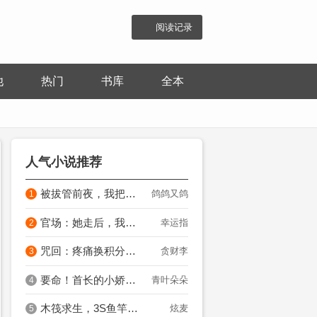
阅读记录
他
热门
书库
全本
人气小说推荐
被拔管前夜，我把全族卖了
鸽鸽又鸽
1
官场：她走后，我青云直上！
幸运指
2
咒回：疼痛换积分？太阴间了吧！
贪财李
3
要命！首长的小娇妻夜夜闹离婚
青叶朵朵
4
木筏求生，3S鱼竿带飞六个校花
炫麦
5