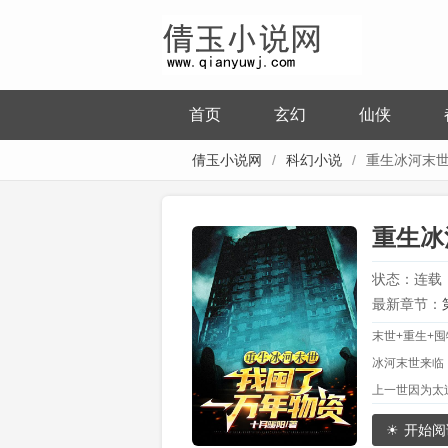
首页
玄幻
仙侠
倩玉小说网
科幻小说
重生冰河末
万年物资
重生冰
状态：连载
最新章节：
末世+重生+囤
想到的就是
冰河末世来临
上一世因为太
重生回到冰河
开始阅
醒异空间之后