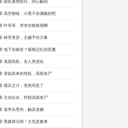
8章 团长真情告白，内心触动
1章 高空锁链，小黑子你属猴的吧
4章 叶哥哥，求求你救救我啊
7章 林芳变异，主赐予你力量
0章 地下实验室？窥视记忆的恶魔
3章 龙国危机，全人类进化
6章 突如其来的危机，高级丧尸
9章 缓兵之计，竟然同意了
2章 主动出击，狩猎高级丧尸
5章 老李头受伤，触及逆鳞
8章 黑森林法则！主也是败者