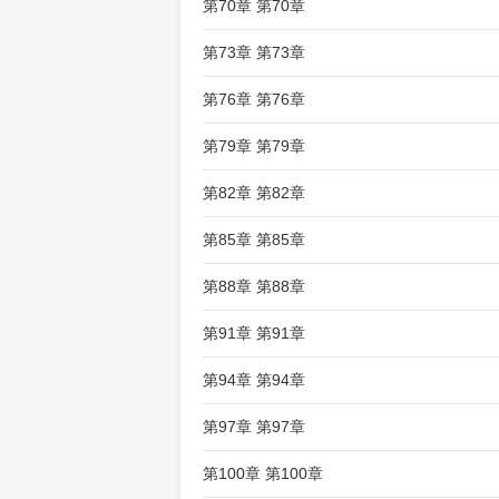
第70章 第70章
第73章 第73章
第76章 第76章
第79章 第79章
第82章 第82章
第85章 第85章
第88章 第88章
第91章 第91章
第94章 第94章
第97章 第97章
第100章 第100章