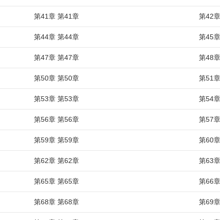
第41章 第41章
第42章
第44章 第44章
第45章
第47章 第47章
第48章
第50章 第50章
第51章
第53章 第53章
第54章
第56章 第56章
第57章
第59章 第59章
第60章
第62章 第62章
第63章
第65章 第65章
第66章
第68章 第68章
第69章