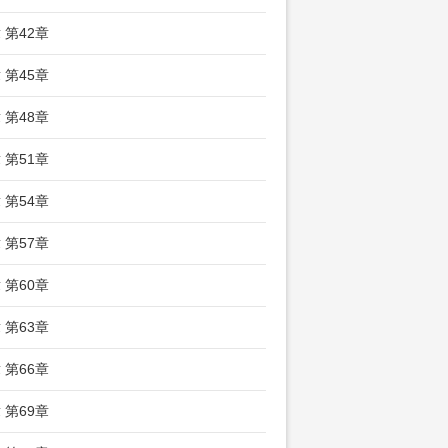
 第42章
 第45章
 第48章
 第51章
 第54章
 第57章
 第60章
 第63章
 第66章
 第69章