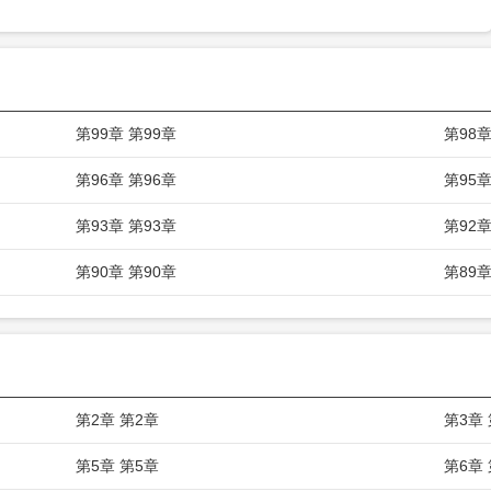
呈的义兄2，京都投资圈
第99章 第99章
第98章
第96章 第96章
第95章
第93章 第93章
第92章
第90章 第90章
第89章
第2章 第2章
第3章
第5章 第5章
第6章