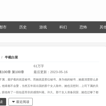
都市
历史
游戏
科幻
恐怖
其
半截白菜
61万字
第100章 第100章
最后更新：2023-05-16
下属，最护着的就是秘书。而她就是那位秘书。身为他的秘书，她最清楚那么多
，他谁都不会娶，当然五年前出国的那个女人除外。她也没想到，上司下属的关
，跟他有了一段似是而非的感情纠葛。许久。那个女人准备回国，她也过够了都
他说：“我回去嫁人。”“你娶妻生子。”他抬笔，批了她的辞职信。成年人的感情
读
最近阅读
有时一念之间，有时跨越山河。她跟他，就是山河之间。傅临远x陈静1，闻小叔