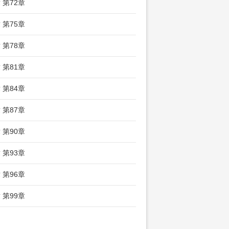
 第72章
 第75章
 第78章
 第81章
 第84章
 第87章
 第90章
 第93章
 第96章
 第99章