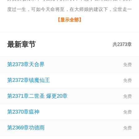
度过一生，可如今天命将至，在大师娘的建议下，尘世走一
遭。
【显示全部】
一枚黑戒指，一个蛇皮袋，一个精干的帅小伙，步入红尘千
丈，掀万丈狂澜。
最新章节
共2373章
寻师娘，泡美妞，肃妖氛，行医行道，惯看满城烟雨。
简介无力，请各位看官老爷，移步正文。
第2373章天合界
相关：
下山祸害你未婚妻去吧全集
、
下山祸害你未婚妻去吧
第2372章镇魔仙王
第二十一张
、
下山祸害你未婚妻去吧最新章节
、
下山祸害你
未婚妻去吧全文阅读
、
下山祸害你未婚妻去吧完整版
、
下山
第2371章二世圣 爆更20章
祸害你未婚妻去吧无弹窗
、
下山祸害你未婚妻去吧无弹窗笔
第2370章瘟神
趣阁
、
下山祸害你未婚妻去吧苦力活
、
徒弟下山祸害你未婚
妻去吧下载
、
徒弟下山祸害你未婚妻去吧免费阅读
、
第2369章功德雨