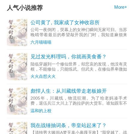
人气小说推荐
More+
公司黄了, 我家成了女神收容所
公司一夜倒闭，荧幕上的女神们瞬间无家可归。当苏
晚晴带着最后的希望敲开我的门时，我知道麻烦来
了。收留她们，意味着要面对债主、舆论、还有她们
六月喵喵喵
各自不堪的过去。但这栋空荡的别墅和我的职业生
涯，或许也能因此迎来
见过发光料理吗，你就画美食番？
陆临穿越到一个修仙世界，却悲哀的发现，他没有灵
根，不能修仙，只能练武。但武夫，在修仙界卑微如
蝼蚁，只...
火火垚想火火
彪悍人生：从川藏线带走老板娘开
2005年，川藏线，物流狂潮。为了给老妈凑手术
费，退伍兵江大川上了跑拉萨的大货车。谁知跟车不
久，烂赌鬼老板在格尔木输光所有钱，把卡车和娇滴
温和的上校
滴的老板娘苏梅扔给江大川，自己连夜跑路。留下一
屁股债，一辆快报
我在战锤抽词条，帝皇站起来了？
【清纯男大哆啦A梦无辜小鼻嘎无敌】“我穿越了。战