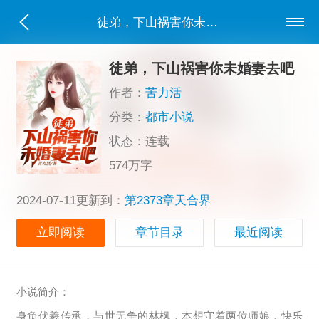
徒弟，下山祸害你未婚妻去吧
徒弟，下山祸害你未婚妻去吧
作者：
苦力活
分类：
都市小说
状态：连载
574万字
2024-07-11更新到：
第2373章天合界
立即阅读
章节目录
最近阅读
小说简介：
身负伏羲传承，与世无争的林枫，本想守着两位师娘，快乐