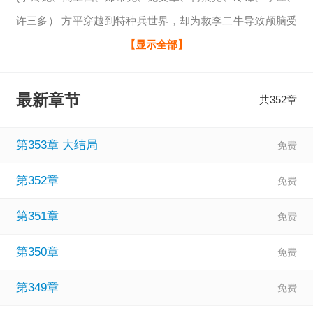
许三多） 方平穿越到特种兵世界，却为救李二牛导致颅脑受
伤、重度昏迷，意外激活积分系统，重生到亮剑、雪豹、我
【显示全部】
的兄弟我的团、伪装者、风筝等世界，只要杀敌立功，就可
以获得相应的积分，用来强化身体，兑换各式各样的武器装
最新章节
共352章
备，意大利炮、98K、T-34坦克等等…经过战场洗礼，待他再
次从特种兵世界醒来，又将会给战友们带来怎样的震撼！
第353章 大结局
第352章
第351章
第350章
第349章