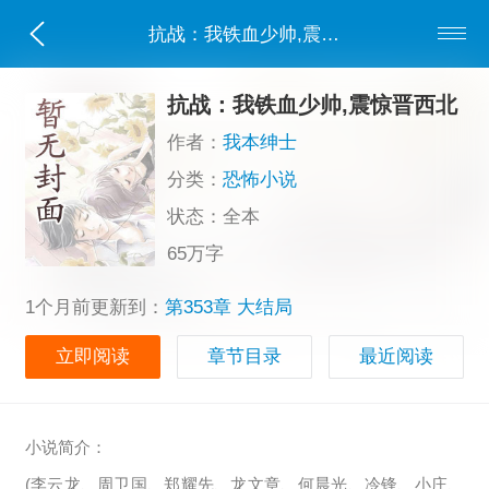
抗战：我铁血少帅,震惊晋西北
抗战：我铁血少帅,震惊晋西北
作者：
我本绅士
分类：
恐怖小说
状态：全本
65万字
1个月前更新到：
第353章 大结局
立即阅读
章节目录
最近阅读
小说简介：
(李云龙、周卫国、郑耀先、龙文章、何晨光、冷锋、小庄、