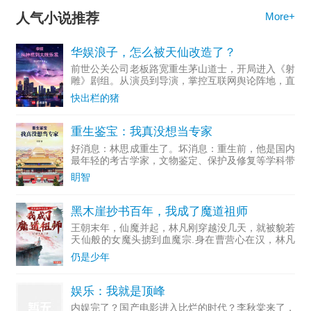
人气小说推荐
More+
华娱浪子，怎么被天仙改造了？
前世公关公司老板路宽重生茅山道士，开局进入《射
雕》剧组。从演员到导演，掌控互联网舆论阵地，直
至成为资...
快出栏的猪
重生鉴宝：我真没想当专家
好消息：林思成重生了。坏消息：重生前，他是国内
最年轻的考古学家，文物鉴定、保护及修复等学科带
头人。多...
眀智
黑木崖抄书百年，我成了魔道祖师
王朝末年，仙魔并起，林凡刚穿越没几天，就被貌若
天仙般的女魔头掳到血魔宗.身在曹营心在汉，林凡
一心只想做个好人，无奈常遭人误解，好在他不断通
仍是少年
过藏书楼抄录变强。……若干年后，正道六大派打上
血魔宗，林凡走出
娱乐：我就是顶峰
内娱完了？国产电影进入比烂的时代？李秋棠来了，