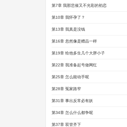
第7章 我那悲催又不光彩的初恋
第10章 我怀孕了？
第13章 我真是没钱
第16章 忽然像是赠品一样
第19章 给他多生几个大胖小子
第22章 我准备起号做网红
第25章 怎么能动手呢
第28章 冤家路窄
第31章 事出反常必有妖
第34章 怎么什么都争呢
第37章 双管齐下