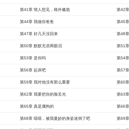
第41章 情人想见，格外尴尬
第42
第44章 我做你爸爸
第45
第47章 好几天没回来
第48
第50章 默默无语两眼泪
第51
第53章 是你吗
第54
第56章 起床吧
第57
第59章 我对他没有那么重要
第60
第62章 我要把你的脸丢光
第63
第65章 真是属狗的
第66
第68章 嘻嘻，被我曼妙的身姿迷倒了吧
第69