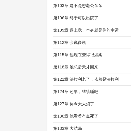
第103章 是不是想老公亲亲
第106章 终于可以出院了
第109章 遇上我，本身就是你的幸运
第112章 会说多说
第115章 他现在变得很温柔
第118章 池总后天才回来
第121章 法拉利老了，依然是法拉利
第124章 还早，继续睡吧
第127章 你今天太烦了
第130章 他看着有点死了
第133章 大结局