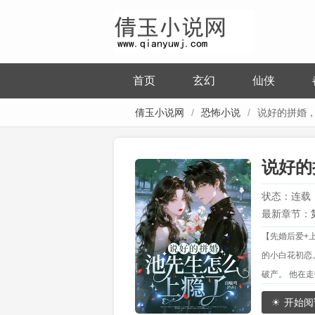
首页
玄幻
仙侠
倩玉小说网
恐怖小说
说好的拼婚
上瘾了？
说好的
状态：连载
最新章节：
【先婚后爱+
的小白花初恋
破产。 他在
行琛居然爽快
开始阅
养，等生够四