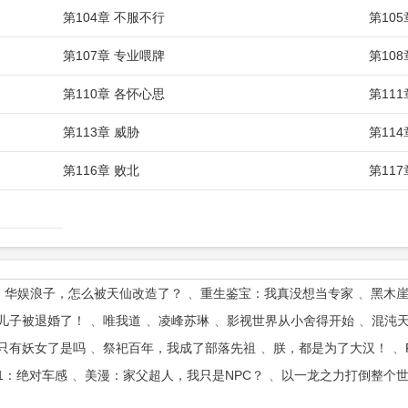
第104章 不服不行
第10
第107章 专业喂牌
第10
第110章 各怀心思
第11
第113章 威胁
第11
第116章 败北
第11
华娱浪子，怎么被天仙改造了？
重生鉴宝：我真没想当专家
黑木
儿子被退婚了！
唯我道
凌峰苏琳
影视世界从小舍得开始
混沌
只有妖女了是吗
祭祀百年，我成了部落先祖
朕，都是为了大汉！
1：绝对车感
美漫：家父超人，我只是NPC？
以一龙之力打倒整个