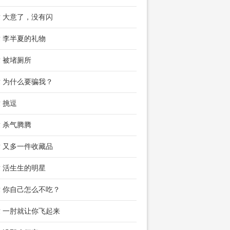
章 大意了，没有闪
章 李半夏的礼物
章 被堵厕所
章 为什么要骗我？
章 挑逗
章 杀气腾腾
章 又多一件收藏品
章 活生生的明星
章 你自己怎么不吃？
章 一肘就让你飞起来