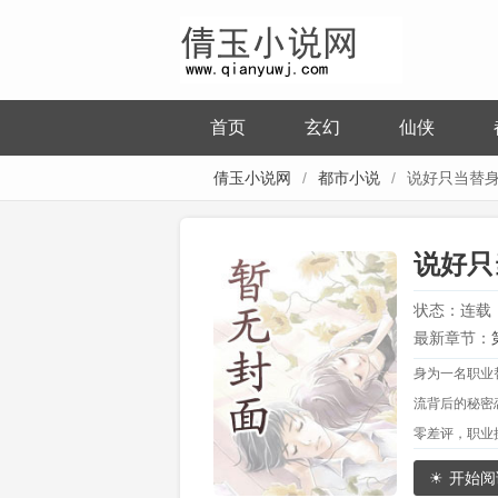
首页
玄幻
仙侠
倩玉小说网
都市小说
说好只当替
真入戏啊
说好只
状态：连载
最新章节：
身为一名职业
流背后的秘密
零差评，职业
屏的消息，欲
开始阅