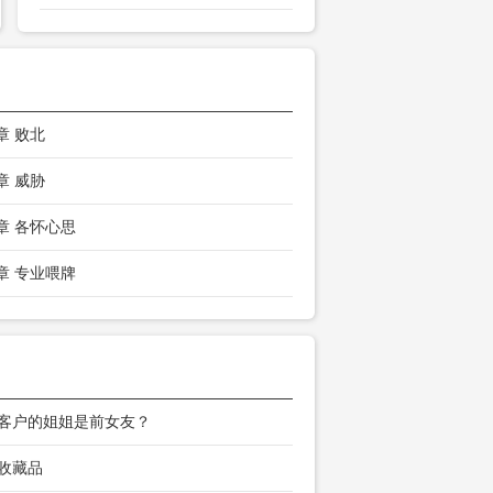
章 败北
章 威胁
0章 各怀心思
7章 专业喂牌
 客户的姐姐是前女友？
 收藏品