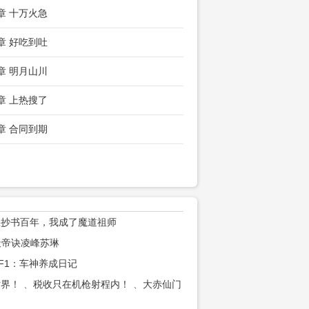
5章 十万火急
8章 好吃到吐
1章 明月山川
4章 上热搜了
7章 合同到期
崖抄书百年，我成了魔道祖师
天帝诀凌峰苏琳
F1：车神养成日记
世界！
税收只在机枪射程内！
大赤仙门