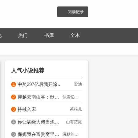
阅读记录
他
热门
书库
全本
人气小说推荐
中奖297亿后我开除老板踹绿茶
梁池
1
穿越云南虫谷：献王妃求生指南
似雪忆流年
2
持械入宋
茶根儿
3
你让满级大佬当炮灰？
山有茫庭
4
保姆我在富贵窝里看冷暖
沉默的红玫瑰
5