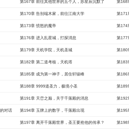
第167章 前往其他世界的五个人，苏星辰沉默了
第16
第170章 告别端木家，前往江南大学
第17
第173章 愤怒的魔帝
第17
第176章 进入乱星城，打探消息
第17
第179章 天机学院，天机圣城
第18
第182章 第二道考核，天机塔
第18
第185章 成为第一神子，居住轩辕峰
第18
第188章 9999道圣力，极境小圣
第18
第191章 天峦之巅，关于千落殿的消息
第19
长的对话
第194章 玉牌上的数字，千落殿出现
第19
第197章 离开千落殿世界，圣王要抢他的传承？
第19