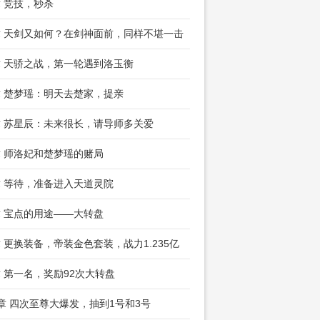
章 竞技，秒杀
章 天剑又如何？在剑神面前，同样不堪一击
章 天骄之战，第一轮遇到洛玉衡
章 楚梦瑶：明天去楚家，提亲
章 苏星辰：未来很长，请导师多关爱
章 师洛妃和楚梦瑶的赌局
章 等待，准备进入天道灵院
章 宝点的用途——大转盘
章 更换装备，帝装金色套装，战力1.235亿
章 第一名，奖励92次大转盘
2章 四次至尊大爆发，抽到1号和3号