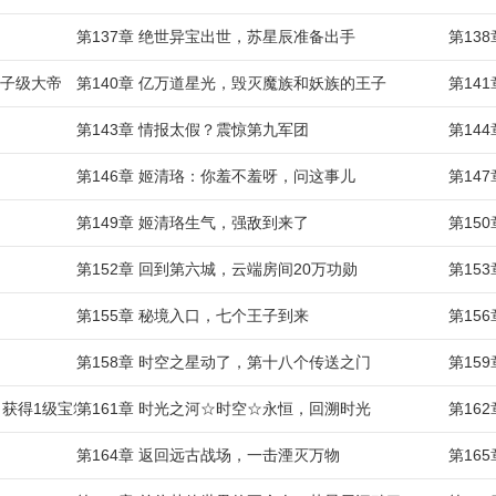
第137章 绝世异宝出世，苏星辰准备出手
第13
王子级大帝
第140章 亿万道星光，毁灭魔族和妖族的王子
第14
第143章 情报太假？震惊第九军团
第14
第146章 姬清珞：你羞不羞呀，问这事儿
第14
第149章 姬清珞生气，强敌到来了
第15
第152章 回到第六城，云端房间20万功勋
第15
第155章 秘境入口，七个王子到来
第15
第158章 时空之星动了，第十八个传送之门
第15
，获得1级宝箱
第161章 时光之河☆时空☆永恒，回溯时光
第16
第164章 返回远古战场，一击湮灭万物
第16