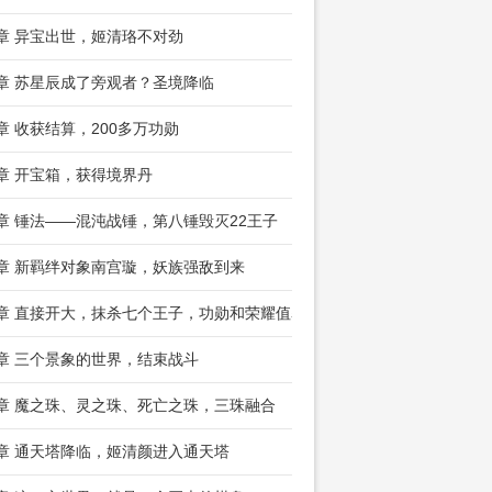
8章 异宝出世，姬清珞不对劲
1章 苏星辰成了旁观者？圣境降临
4章 收获结算，200多万功勋
7章 开宝箱，获得境界丹
0章 锤法——混沌战锤，第八锤毁灭22王子
3章 新羁绊对象南宫璇，妖族强敌到来
6章 直接开大，抹杀七个王子，功勋和荣耀值暴涨
9章 三个景象的世界，结束战斗
2章 魔之珠、灵之珠、死亡之珠，三珠融合
5章 通天塔降临，姬清颜进入通天塔