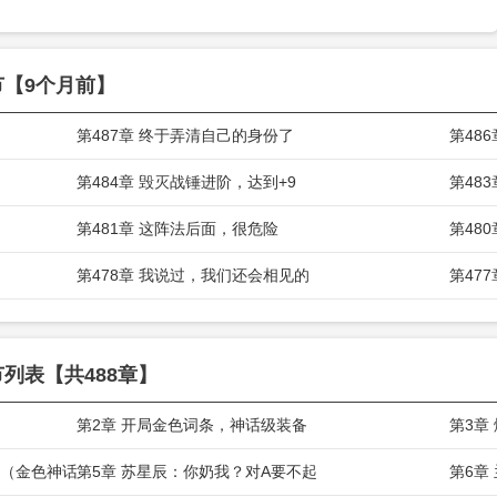
的队友全是女神级。
节【9个月前】
第487章 终于弄清自己的身份了
第48
第484章 毁灭战锤进阶，达到+9
第48
第481章 这阵法后面，很危险
第48
第478章 我说过，我们还会相见的
第47
列表【共488章】
第2章 开局金色词条，神话级装备
第3章
指（金色神话）
第5章 苏星辰：你奶我？对A要不起
第6章