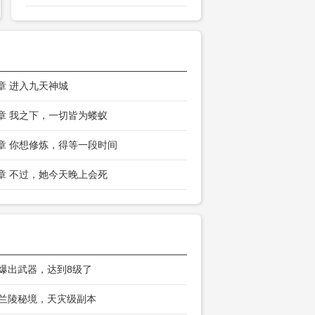
6章 进入九天神城
3章 我之下，一切皆为蝼蚁
0章 你想修炼，得等一段时间
7章 不过，她今天晚上会死
 爆出武器，达到8级了
 兰陵秘境，天灾级副本