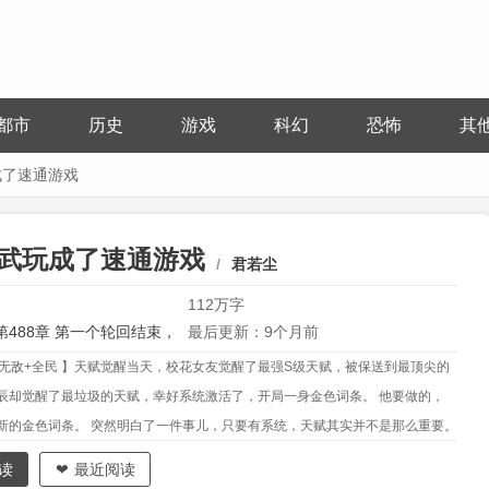
都市
历史
游戏
科幻
恐怖
其
成了速通游戏
武玩成了速通游戏
君若尘
112万字
第488章 第一个轮回结束，
最后更新：9个月前
+无敌+全民 】天赋觉醒当天，校花女友觉醒了最强S级天赋，被保送到最顶尖的
完】
辰却觉醒了最垃圾的天赋，幸好系统激活了，开局一身金色词条。 他要做的，
新的金色词条。 突然明白了一件事儿，只要有系统，天赋其实并不是那么重要。
感觉不对劲，女神导师穿黑丝要跟他组队，漂亮学姐也要一起，白丝学妹也不傲娇
读
最近阅读
也温柔啦，这到底是怎么回事？ 苏星辰：服务价格，一千万一次，都去排队~ 回