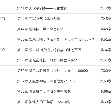
第41章 天灾级副本——万象世界
第42
百万
第44章 赤冥剑气和赤冥剑阵
第45
第47章 必爆怪，爆出金色神话
第48
第50章 端木若曦：学长哥哥，今天能早点休息吗？
第51
了哈
第53章 战力戒指升级，综合战力近七百万
第54
第56章 清光必爆怪，触发万象世界传承
第57
第59章 猎杀八阶妖兽（福利），属性+100000
第60
第62章 无级别神装，综合战力2454万
第63
第65章 真龙融合，晋阶为主宰魔龙
第66
第68章 神秘人的三句话；出售装备
第69