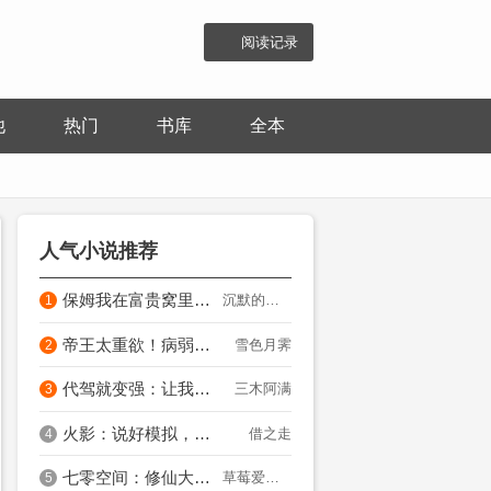
阅读记录
他
热门
书库
全本
人气小说推荐
保姆我在富贵窝里看冷暖
沉默的红玫瑰
1
帝王太重欲！病弱男妃养了两个崽
雪色月霁
2
代驾就变强：让我叫妈妈是什么鬼
三木阿满
3
火影：说好模拟，她们成真了？
借之走
4
七零空间：修仙大佬手撕全家
草莓爱上酱
5