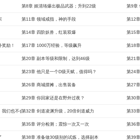
第8章 姬清珞爆出极品武器；升到22级
第9章
宗
第11章 领域戒指，神的手段
第12
第14章 四阶妖兽，红装双爆
第15
外奖励！
第17章 1000万经验，等级飙升
第18
第20章 副本等级和限制，达到46级
第21
第23章 他只是一个D级天赋，值得吗？
第24
第26章 商城摆摊，出售装备
第27
第29章 你回家还是在野外过夜？
第30
，我们也不会去华夏大学
第32章 剑道凌渊升级，20倍剑道威力
第33
第35章 评分检测；震惊一次又一次
第36
了
第38章 准备做30级别的试炼，选择副本
第39