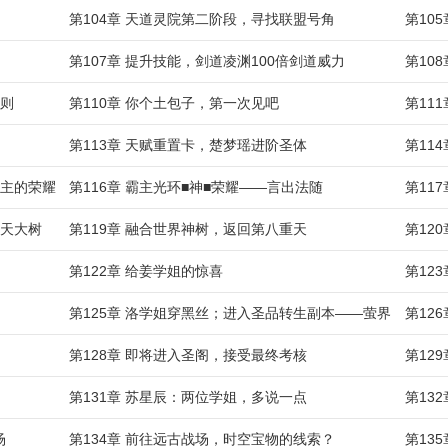
第104章 天道灵院第二阶段，寻找联盟号角
第10
第107章 提升技能，剑道凌渊100倍剑道威力
第10
规则
第110章 你个土包子，第一次见吧
第11
第113章 天赋重置卡，楚梦瑶进阶圣体
第11
盟主的荣耀
第116章 霸主光环■神■荣耀——言出法随
第11
参天大树
第119章 融合世界神树，返回第八重天
第12
第122章 给姜学姐的惊喜
第12
第125章 洛学姐穿黑丝；进入圣品转生副本——萤界
第12
第128章 即将进入圣阁，接受最终考核
第12
第131章 苏星辰：两位学姐，多说一点
第13
场
第134章 前往远古战场，时空宝物的线索？
第13