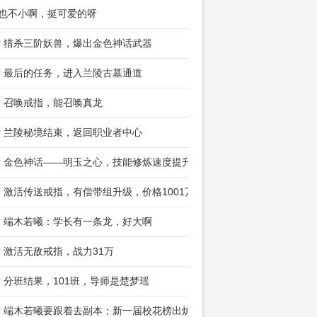
 也不小啊，挺可爱的呀
章 猎杀三阶妖兽，爆出金色神话武器
章 最后的任务，进入兰陵古墓通道
章 召唤戒指，能召唤真龙
章 兰陵秘境结束，返回职业者中心
章 金色神话——明玉之心，技能修炼速度提升200%
章 激活传送戒指，有偿带组升级，价格1001万金币
章 端木若曦：学长有一条龙，好大啊
章 激活无敌戒指，战力31万
章 分班结果，101班，导师是楚梦瑶
章 端木若曦要跟着去副本；新一届校花榜出炉