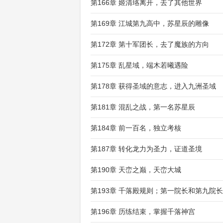
第166章 姬清珞离开，去了其他世界
第169章 江城第九高中，苏星辰的雕像
第172章 第十军团长，去了魔族的方向
第175章 乱星域，端木若曦遇险
第178章 获得圣域的意志，进入九洲圣域
第181章 混乱之战，第一名苏星辰
第184章 前一百名，独立考核
第187章 转化龙力为圣力，证道圣境
第190章 天峦之巅，天峦大城
第193章 千落殿规则；第一院长和第九院
第196章 历练结束，掌握千落神宫