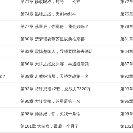
第71章 修改昵称，封号——剑神
第72
第74章 巅峰之战，天剑vs剑神
第75
第77章 苏星辰：你觉得，我会败吗？
第78
第80章 楚梦瑶要带苏星辰前往京都
第81
第83章 震惊楚家人，导师要跟着去酒店！
第84
第86章 天骄之战总决赛，再遇姬清颜
第87
你？
第89章 击败姬清颜，天骄之战第一名
第90
第92章 特殊戒指+2套，总战力7320万
第93
第95章 大转盘榜，苏星辰第一名
第96
第98章 师洛妃，你，欠我一条命
第99
第101章 大转盘，最后一个月了
第10