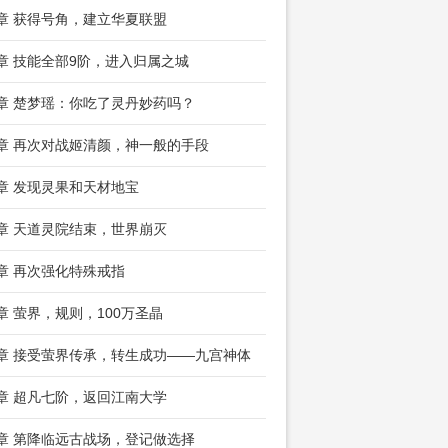
5章 获得号角，建立华夏联盟
8章 技能全部9阶，进入归属之城
1章 楚梦瑶：你吃了灵丹妙药吗？
4章 再次对战姬清颜，神一般的手段
7章 发现灵果和天材地宝
0章 天道灵院结束，世界崩灭
3章 再次强化特殊戒指
6章 萤界，规则，100万圣晶
9章 接受萤界传承，转生成功——九宫神体
2章 超凡七阶，返回江南大学
5章 第降临远古战场，登记做选择