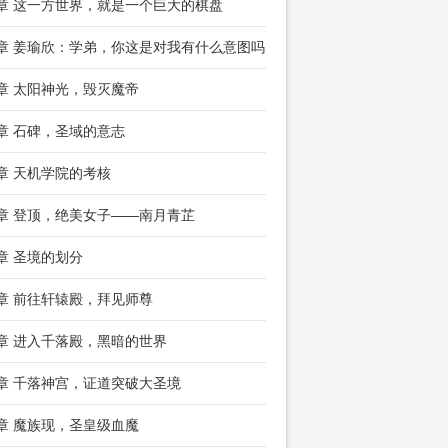
8章 这一方世界，就是一个巨大的棋盘
1章 姜瑜欣：学弟，你这是对我有什么意图吗？
4章 太阳神光，毁灭魔帝
7章 石碑，圣域的意志
0章 天机学院的考核
3章 登顶，绝美女子——南月青芷
6章 圣境的划分
9章 前往轩辕殿，拜见师尊
2章 进入千落殿，黑暗的世界
5章 千落神宫，证道突破大圣境
8章 魔族现，圣皇级血魔