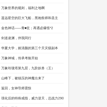
章 万象世界的规则，福利之地啊
章 遥远星空的巨大飞船，黑袍祭师和圣主
章 金色神话——青■玄；再遇必爆怪*2
章 剑道凌渊，伴我同行
章 华夏大学，姬清颜的第三个天灾级副本
章 万象神城，传承考验开始
章 万象玲珑塔第九层，九阶妖兽（王）
章 山峰下，被镇压的神魔出来了
章 返回，女神导师震惊
章 强化后的特殊戒指，威力逆天，总战力2900万