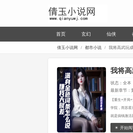
首页
玄幻
仙侠
倩玉小说网
都市小说
我将高武玩
我将高
状态：全本
最新章节：
【重生+开局
返回天洲【
学院，而苏星
就是搞钱激活
渐渐的。 他
开始阅
了，白毛御姐