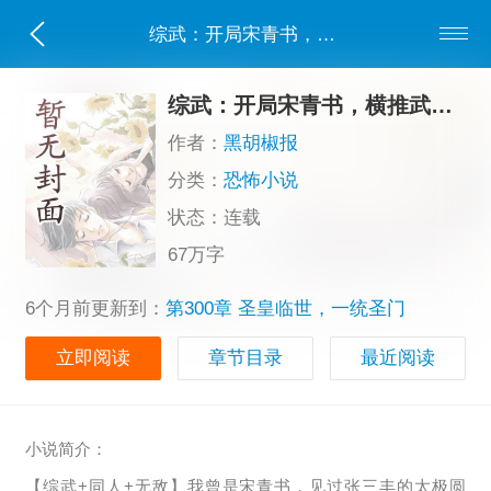
综武：开局宋青书，横推武侠世界！
综武：开局宋青书，横推武侠世界！
作者：
黑胡椒报
分类：
恐怖小说
状态：连载
67万字
6个月前更新到：
第300章 圣皇临世，一统圣门
立即阅读
章节目录
最近阅读
小说简介：
【综武+同人+无敌】我曾是宋青书，见过张三丰的太极圆