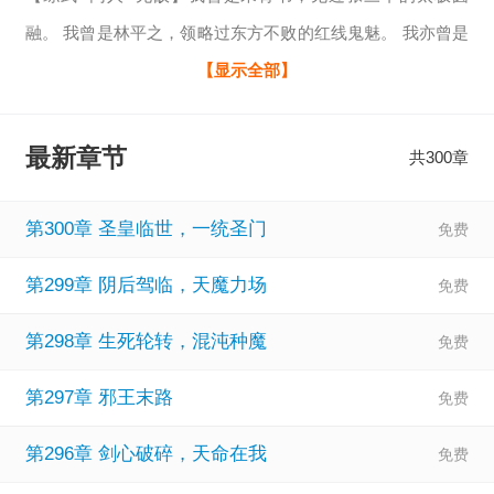
融。 我曾是林平之，领略过东方不败的红线鬼魅。 我亦曾是
游坦之，亲睹过扫地僧的无形气墙。 江湖代有天骄，但每个
【显示全部】
时代的“意难平”，都成了我的踏脚石。 一块能穿梭诸天、复
刻武学的神秘玉盘，一个拥有后世知识与宗师境界的灵魂。
最新章节
共300章
每一次穿越，都是一次从零开始的急速登神。 这一次，周芷
若的掌心不会染血，小师妹的眼泪不会为渣男而流。 这一
第300章 圣皇临世，一统圣门
次，倚天的剑，笑傲的酒
第299章 阴后驾临，天魔力场
第298章 生死轮转，混沌种魔
第297章 邪王末路
第296章 剑心破碎，天命在我