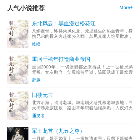
人气小说推荐
More+
东北风云：黑血漫过松花江
凡鳞褪骨，终将乘风化龙。死里逃生的热血青年，身
携兄弟的骨灰奔赴家乡入葬，却见其家人饱受欺凌，
挣扎在生死线上。那一刻，他选择刀枪在手，踏碎所
岐峰
有轻贱与不平。当一切归零，从头开始。他学会的第
一件事，是低头。
重回千禧年打造商业帝国
重回2000年，一切遗憾都还来得及！上一世被兄弟
背叛、女友抛弃，父母操劳早逝，陈阳活成了最窝囊
的样子。一朝重生，他带着几十年的商业先知，强势
舒赢
归来！摆地摊、开批发、囤房产、入股市、做互联
网……踩中时代每
旧楼无言
北方沿海，临湾老城。城南烟火巷扎根老城腹地，白
天街巷死寂破败，路面常年积着油烟黑垢；入夜灯火
暴涨，烤串、海鲜、熟食摊绵延数百米，人流嘈杂混
通灵者
杂。这里是外来务工、本地老街坊、短期租客交织的
灰色地带，人情薄
军王龙首（九五之尊）
一月前，哥哥婚宴上，一家惨遭迫害，只留下新婚妻