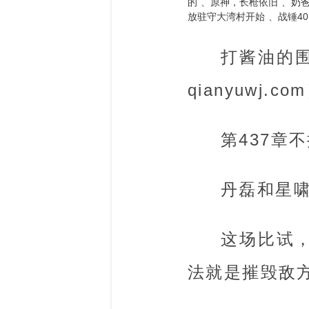
的
原神，长枪依旧
奶
放驻守大湾村开始
战锤4
打酱油的围
qianyuwj
第437章
丹磊和星
这场比试
法就是摧毁敌