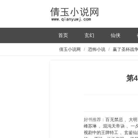
首页
玄幻
仙侠
倩玉小说网
恐怖小说
赢了圣杯战
虚树宇宙
第
好书推荐：
百无禁忌
大明
峰苏琳
混沌天帝诀
一
视剧中的王牌特工
玄鉴仙