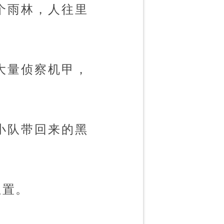
个雨林，人往里
大量侦察机甲，
小队带回来的黑
位置。