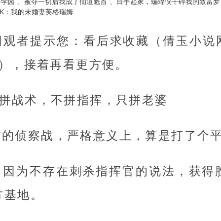
爸学园
被夺一切后我成了仙道魁首
白手起家，蝙蝠侠干碎我的致富梦
0K：我的未婚妻芙格瑞姆
观者提示您：看后求收藏（倩玉小说网http
.com），接着再看更方便。
不拼战术，不拼指挥，只拼老婆
啸的侦察战，严格意义上，算是打了个
，因为不存在刺杀指挥官的说法，获得
方基地。