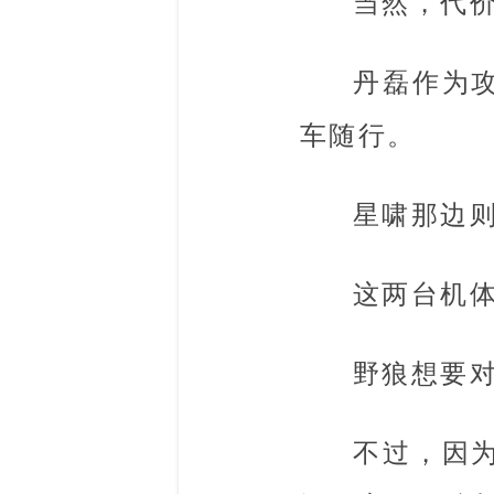
当然，代
丹磊作为
车随行。
星啸那边
这两台机
野狼想要
不过，因