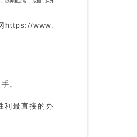
以神通之名
成仙，从外
s://www.
平手。
胜利最直接的办