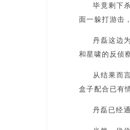
毕竟剩下
面一躲打游击
丹磊这边
和星啸的反侦
从结果而
盒子配合已有
丹磊已经