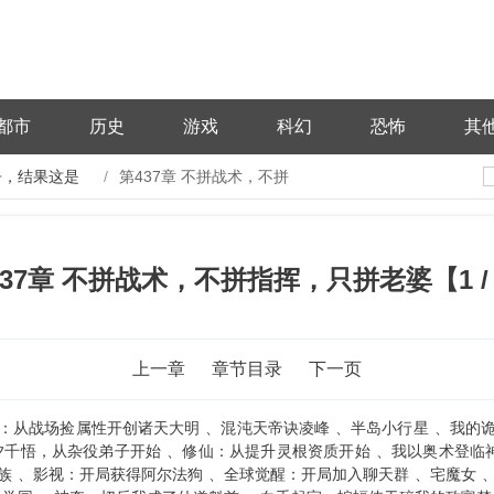
都市
历史
游戏
科幻
恐怖
其
争，结果这是
第437章 不拼战术，不拼
指挥，只拼老婆
437章 不拼战术，不拼指挥，只拼老婆【1 / 
上一章
章节目录
下一页
：从战场捡属性开创诸天大明
混沌天帝诀凌峰
半岛小行星
我的
夕千悟，从杂役弟子开始
修仙：从提升灵根资质开始
我以奥术登临
族
影视：开局获得阿尔法狗
全球觉醒：开局加入聊天群
宅魔女