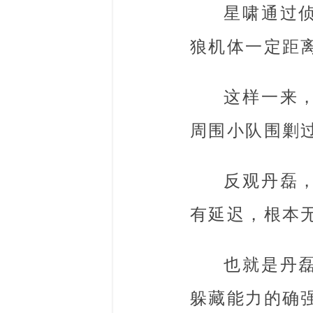
星啸通过
狼机体一定距
这样一来
周围小队围剿
反观丹磊
有延迟，根本
也就是丹
躲藏能力的确