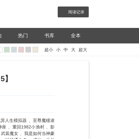
阅读记录
他
热门
书库
全本
超小
小
中
大
超大
5】
诡异人生模拟器
至尊魔瞳凌
神座
重回1982小渔村
影
武装魔女
我是如何当神豪