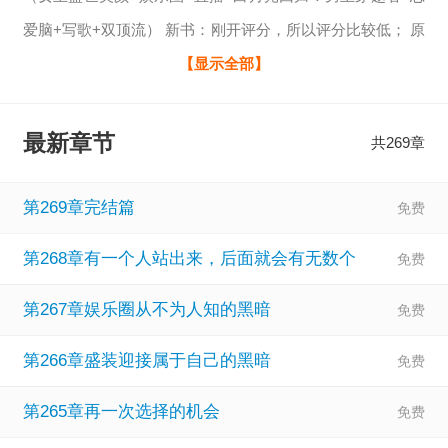
爱脑+写歌+双顶流） 新书：刚开评分，所以评分比较低； 原
书名：恋爱脑男友，顶流外挂是华夏曲库 祝卿欢被封杀三
【显示全部】
年，在医院遇见传闻早死的顶流常安，在最落魄的时候帮助
他； 恋爱脑组合，命运齿轮开始改变！ 重拾信心，顶着那张
最新章节
共269章
盛世美颜再次杀回娱乐圈，带着常安为她量身定做写的’我会
好好的‘歌曲杀回娱乐圈； 一首’舍得’，唱的却是满满的不
第269章完结篇
舍…… 白月光归来，我们顶峰携手！ 她是实至名归的歌后，
第268章有一个人站出来，后面就会有无数个
亦是赋予无数角色生命的视后！ 而当她开自己人生第一场演
唱会的时候，常安空降成嘉宾，所有的歌迷沸腾了，他们白
第267章娱乐圈从不为人知的黑暗
月光是一对的！ 死去的顶流突然活了？ 白月光双结合，杀伤
第266章盛装迎接属于自己的黑暗
力爆表…… 常安怎么都没想到，自己出一场车祸，竟然从华
夏巨星穿越成异世从神坛跌落的顶流； 穿越也就算了，结果
第265章再一次选择的机会
你告诉我嗓子坏了，腿也断了？ 要不自己再死一回，能不能