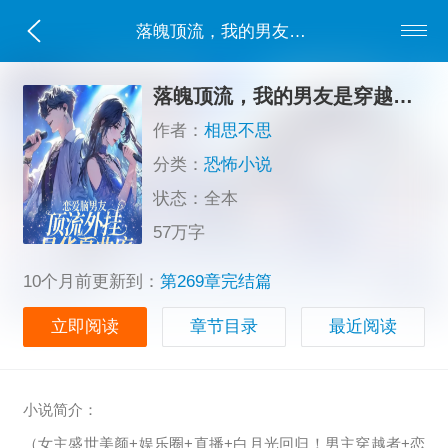
落魄顶流，我的男友是穿越者？
落魄顶流，我的男友是穿越者？
作者：
相思不思
分类：
恐怖小说
状态：全本
57万字
10个月前更新到：
第269章完结篇
立即阅读
章节目录
最近阅读
小说简介：
（女主盛世美颜+娱乐圈+直播+白月光回归！男主穿越者+恋