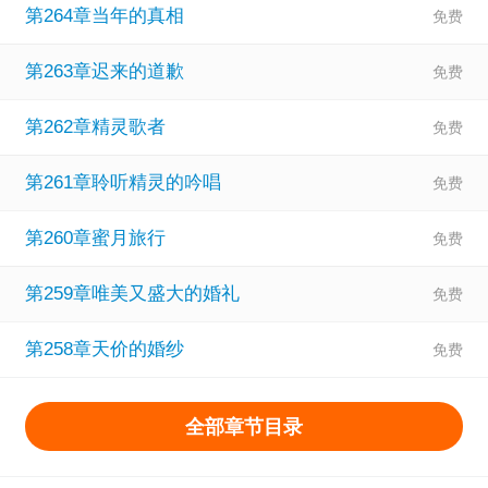
第264章当年的真相
回去？ 可当看见祝卿欢第一眼，常安：我要恋爱了！ 前期：
常安：写歌，全都给欢欢！ 后期：常安：自己开公司，老婆
第263章迟来的道歉
唱歌？写！老婆演戏？写！ 来自咱们大华夏的男主，最不缺
第262章精灵歌者
的就是歌和好剧本！ 著：女主前期偏事业，男主工具人居
多，甜蜜恋爱会有，男主十足的恋爱脑，介意的勿入哈！
第261章聆听精灵的吟唱
第260章蜜月旅行
第259章唯美又盛大的婚礼
第258章天价的婚纱
全部章节目录