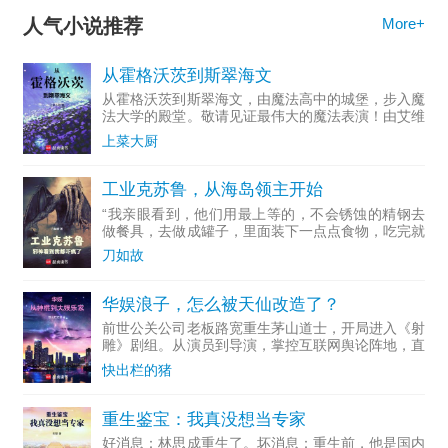
人气小说推荐
More+
从霍格沃茨到斯翠海文
从霍格沃茨到斯翠海文，由魔法高中的城堡，步入魔
法大学的殿堂。敬请见证最伟大的魔法表演！由艾维
·杜姆...
上菜大厨
工业克苏鲁，从海岛领主开始
“我亲眼看到，他们用最上等的，不会锈蚀的精钢去
做餐具，去做成罐子，里面装下一点点食物，吃完就
随手扔掉...
刀如故
华娱浪子，怎么被天仙改造了？
前世公关公司老板路宽重生茅山道士，开局进入《射
雕》剧组。从演员到导演，掌控互联网舆论阵地，直
至成为资...
快出栏的猪
重生鉴宝：我真没想当专家
好消息：林思成重生了。坏消息：重生前，他是国内