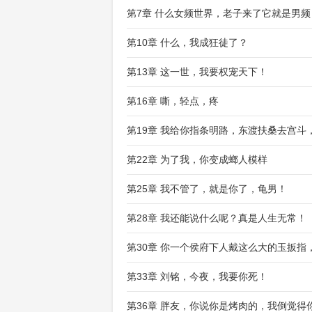
第7章 什么女频世界，老子来了它就是男频
第10章 什么，我成狂徒了？
第13章 这一世，我要权宠天下！
第16章 嘶，轻点，疼
第19章 我给你指条明路，东渡扶桑去宫斗
第22章 为了我，你变成螂人模样
第25章 我不管了，就是你了，龟男！
第28章 我还能说什么呢？真是人生无常！
第30章 你一个侯府下人戴这么大的玉扳指
第33章 刘铭，今夜，我要你死！
第36章 胖友，你说你是烤肉的，我倒觉得