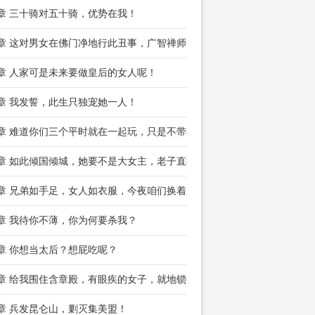
4章 三十骑对五十骑，优势在我！
7章 这对男女在佛门净地行此丑事，广智禅师为何不管？
0章 人家可是未来要做皇后的女人呢！
3章 我发誓，此生只独宠她一人！
6章 难道你们三个平时就在一起玩，只是不带我？
9章 如此倾国倾城，她要不是大女主，老子直播吃屎！
强迫呢？
2章 兄弟如手足，女人如衣服，今夜咱们换着穿！
5章 我待你不薄，你为何要杀我？
8章 你想当太后？想屁吃呢？
1章 给我围住含章殿，有眼疾的女子，就地锁拿！
命！
4章 兵发昆仑山，剿灭集美盟！