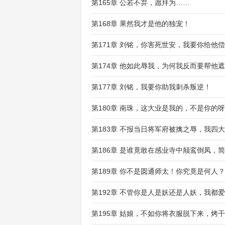
第165章 公若不弃，愿拜为……
第168章 果然我才是他的独宠！
第171章 刘铭，你害死世安，我要你给他
第174章 他如此辱我，为何我反而要帮他
第177章 刘铭，我要你助我刺杀叛逆！
第180章 南珠，这大业是我的，不是你的
第183章 不报当日将军府被擒之辱，我四
第186章 是谁竟敢在感业寺中颠鸾倒凤，
第189章 你不是圆通师太！你究竟是何人？
第192章 不管你是人是妖还是人妖，我都
第195章 姑娘，不如你将衣服脱下来，烤