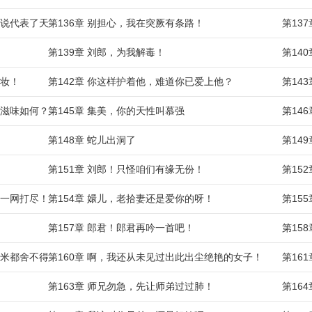
能说代表了天下女子？
第136章 别担心，我在突厥有条路！
第13
第139章 刘郎，为我解毒！
第14
红妆！
第142章 你这样护着他，难道你已爱上他？
第14
的滋味如何？
第145章 集美，你的天性叫慕强
第14
第148章 蛇儿出洞了
第14
第151章 刘郎！只怪咱们有缘无份！
第15
法一网打尽！
第154章 嬛儿，老拾妻还是爱你的呀！
第15
第157章 郎君！郎君再吟一首吧！
第15
粒米都舍不得浪费的
第160章 啊，我还从未见过出此出尘绝艳的女子！
第16
第163章 师兄勿急，先让师弟过过肺！
第16