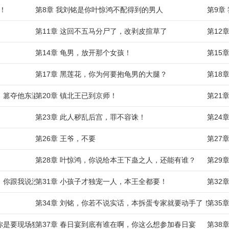
！
第8章 我刘铭是你叶惊鸿不配得到的男人
第9章
第11章 这回不五马分尸了，改剥皮揎草了
第12
第14章 龟男，放开那个女孩！
第15
第17章 黑莲花，你为何要抱龟男的大腿？
第18
，篡夺他东瀛四岛江山
第20章 镇北王已到京师！
第21
第23章 此人秽乱后宫，罪不容诛！
第24
第26章 王爷，不要
第27
第28章 叶惊鸿，你说给本王下蛊之人，还能有谁？
第29
，你跟我说没钱？
第31章 小孩子才独宠一人，本王全都要！
第32
第34章 刘铭，你若不说实话，本拆蛋专家就要动手了！
第35
你是要现场狙死皇帝！
第37章 春日宴到底有谁在啊，你这么想参加春日宴
第38