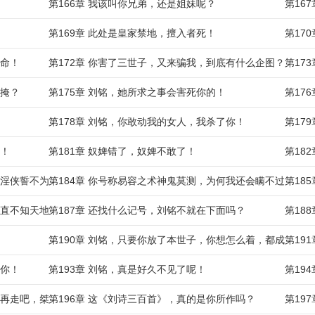
第166章 我该叫你兄弟，还是姐妹呢？
第16
第169章 此处是皇家禁地，擅入者死！
第17
偿命！
第172章 你害了三世子，又来骗我，到底有什么企图？
第17
遮掩？
第175章 刘铭，她所求之事会害死你的！
第17
第178章 刘铭，你敢动我的女人，我杀了你！
第17
呀！
第181章 奴婢错了，奴婢不敢了！
第18
大淫侠誓不为人！
第184章 你号称易容之术神鬼莫测，为何我还会瞒不过刘铭？
第18
简直不知天地为何物！
第187章 还找什么记号，刘铭不就在下面吗？
第18
第190章 刘铭，只要你放了本世子，你想怎么着，都成啊！
第19
爱你！
第193章 刘铭，真是好久不见了呢！
第19
干再走吧，桀桀桀！
第196章 这《刘诗三百首》，真的是你所作吗？
第19