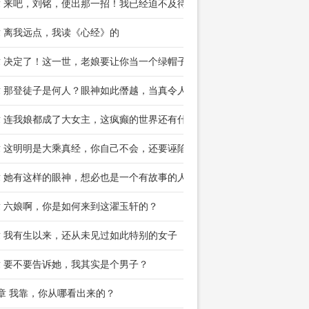
章 来吧，刘铭，使出那一招！我已经迫不及待了！
章 离我远点，我读《心经》的
章 决定了！这一世，老娘要让你当一个绿帽子王！
章 那登徒子是何人？眼神如此僭越，当真令人作呕！
章 连我娘都成了大女主，这疯癫的世界还有什么不可能
章 这明明是大乘真经，你自己不会，还要诬陷别人，该罚！
章 她有这样的眼神，想必也是一个有故事的人
章 六娘啊，你是如何来到这濯玉轩的？
章 我有生以来，还从未见过如此特别的女子
章 要不要告诉她，我其实是个男子？
1章 我靠，你从哪看出来的？