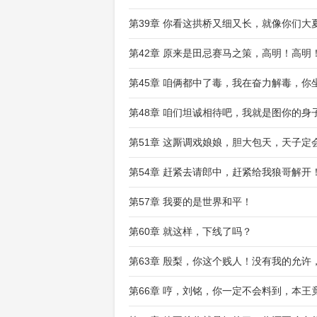
第39章 你看这拱桥又细又长，就像你们大
第42章 原来是田忌赛马之策，高明！高明
第45章 咱俩都中了毒，我在奋力解毒，你
第48章 咱们坦诚相待吧，我就是图你的身
第51章 这厮调戏娘娘，胆大包天，天子定
第54章 赶紧去请郎中，赶紧给我狼哥解开
第57章 我要的是世界和平！
第60章 就这样，下线了吗？
第63章 殷梨，你这个贱人！没有我的允许
第66章 哼，刘铭，你一定不会料到，本王