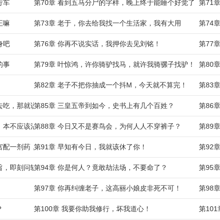
行车
第70章 看到五马分尸的字样，晚上终于能睡个好觉了
第71
正嘛
第73章 老于，你去给我找一个生活家，我有大用
第74
身吧
第76章 你再不说实话，我押你去见刘铭！
第77
的事
第79章 叶惊鸿，许你骑驴找马，就许我骑骡子找驴！
第80
第82章 老子不把你抽成一个抖M，今天就不算完！
第83
去吃，那就说不过去了吧
第85章 三皇五帝到如今，史书上有几个百姓？
第86
，本不应该沾染上身！
第88章 今日又不是赛鸟会，为何人人不穿裤子？
第89
宫配一剂药，我有用
第91章 早知有今日，我就该休了你！
第92
旨，即刻问斩！
第94章 你是何人？竟敢劫法场，不要命了？
第95
第97章 你再纠缠老子，这高丽小娘皮非死不可！
第98
？
第100章 我要你助我修行，坏我道心！
第10