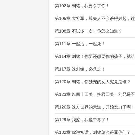
第102章 刘铭，我要杀了你！
第105章 大将军，尊夫人不会杀得兴起，
第108章 不试多一次，你怎么知道？
第111章 一起活，一起死！
第114章 刘铭！你要还想要你的孩子，就
第117章 这刘铭，必杀之！
第120章 刘铭，你独宠的女人究竟是谁？
第123章 以四十四美，换君四美，刘兄是
第126章 这方世界的天道，开始发力了啊！
第129章 我擦，我也中毒了！
第132章 你说实话，刘铭怎么得罪你们了