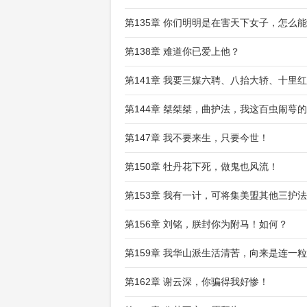
第135章 你们明明是在害天下女子，怎么
第138章 难道你已爱上他？
第141章 我要三媒六聘、八抬大轿、十里
第144章 桀桀桀，曲护法，我这百虫闹萼
第147章 我不要来生，只要今世！
第150章 牡丹花下死，做鬼也风流！
第153章 我有一计，可将集美盟其他三护
第156章 刘铭，朕封你为附马！如何？
第159章 我华山派生活清苦，向来是连一
第162章 谢云深，你骗得我好惨！