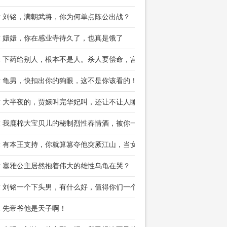
？
章 刘铭，满朝武将，你为何单点陈公出战？
章 嬛嬛，你在感业寺待久了，也真是饿了
章 下药给别人，根本不是人。杀人要偿命，宫斗要文明
章 龟男，快扣出你的狗眼，这不是你该看的！
吗？
章 大半夜的，贾嬛叫完华妃叫，还让不让人睡觉了
章 我鹿棉大宝贝儿的秘制烈性春情酒，被你一口闷了？
章 有本王支持，你就算篡夺他突厥江山，当女可汗，又有何难
在！
章 塞雅公主居然抱着伟大的雄性乌龟在哭？
章 刘铭一个下头男，有什么好，值得你们一个个的倒贴
章 先帝爷他是天子啊！