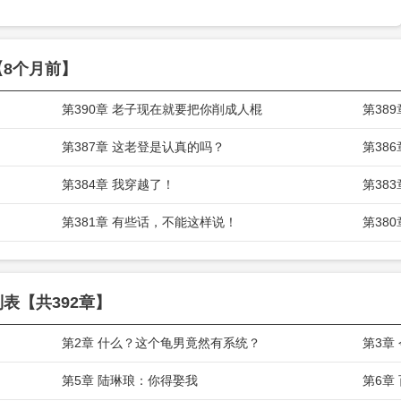
8个月前】
第390章 老子现在就要把你削成人棍
第38
第387章 这老登是认真的吗？
第38
第384章 我穿越了！
第38
第381章 有些话，不能这样说！
第38
表【共392章】
第2章 什么？这个龟男竟然有系统？
第3章
第5章 陆琳琅：你得娶我
第6章