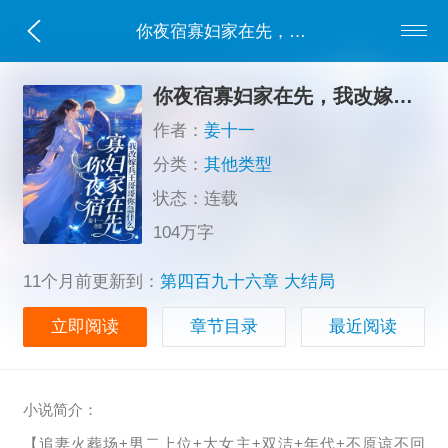
你夜宿寡妇家在先，我改嫁兵王哥哥你急什么
你夜宿寡妇家在先，我改嫁兵王哥哥你急什么
作者：
姜十一
分类：
其他类型
状态：连载
104万字
11个月前更新到：
第四百九十六章 大结局
立即阅读
章节目录
最近阅读
小说简介：
【追妻火葬场+男二上位+大女主+双洁+年代+不原谅不回