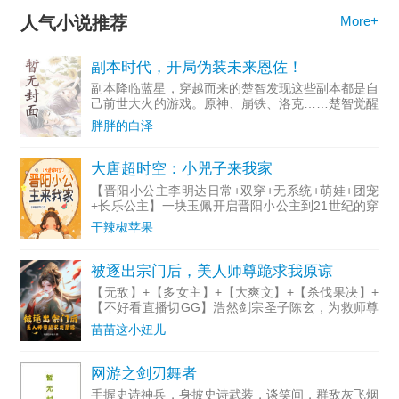
人气小说推荐
More+
副本时代，开局伪装未来恩佐！
副本降临蓝星，穿越而来的楚智发现这些副本都是自
己前世大火的游戏。原神、崩铁、洛克……楚智觉醒
继承天赋，可以继承前世自己的存档。第一个副本，
胖胖的白泽
洛克王国。“恩佐，你要明白，雪莉老师是因为你太
弱小才会牺牲！”
大唐超时空：小兕子来我家
【晋阳小公主李明达日常+双穿+无系统+萌娃+团宠
+长乐公主】一块玉佩开启晋阳小公主到21世纪的穿
越之旅。江南：谁家的娃？真可爱！糖果、蛋糕、小
干辣椒苹果
汽车……别人家孩子有的咱也必须有。晋阳小公主：
江南哥哥窝要
被逐出宗门后，美人师尊跪求我原谅
【无敌】+【多女主】+【大爽文】+【杀伐果决】+
【不好看直播切GG】浩然剑宗圣子陈玄，为救师尊
与师姐们舍命镇守玉女峰，自爆九品金丹沦为废人。
苗苗这小妞儿
不曾想，这竟是一场针对他的大阴谋......面对未婚妻
的背叛
网游之剑刃舞者
手握史诗神兵，身披史诗武装，谈笑间，群敌灰飞烟