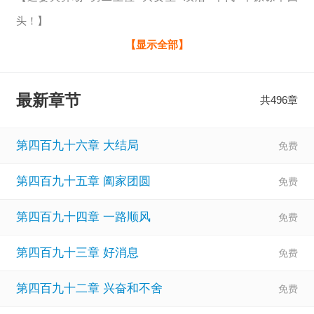
头！】
出发前夜，丈夫再一次宿在寡妇门前。
【显示全部】
这一次林稚没再原谅，直接接了部队的紧急任务，离婚出发
去搞事业。
最新章节
共496章
认真搞事业的女人总是闪闪发光，数月后，前夫哥追随而
去，林稚再一次从不善良不大度的恶毒女人，变成闪闪发光
第四百九十六章 大结局
的军医圣手。
第四百九十五章 阖家团圆
面对前夫哥的再次求复合，林稚的内心没有丝毫波澜。
可旁边对林稚虎视眈眈已久的却急了。
第四百九十四章 一路顺风
带着一身腱子肉就冲了过来，又高又壮的
第四百九十三章 好消息
第四百九十二章 兴奋和不舍