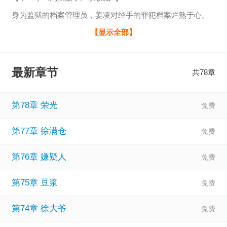
身为监狱的档案管理员，姜凌对经手的罪犯档案烂熟于心。
见过太多罪犯，听过太多背后的故事，姜凌深知人性的复杂
【显示全部】
多变。
有些人天生坏种，罪无可恕。
最新章节
共78章
有些人一步错、步步错，最终无法回头。
有的人一时冲动，悔之晚矣。
第78章 荣光
还有人则是原生家庭影响导致悲剧的发生。
第77章 徐满仓
……
一朝重生到1993年，姜凌
第76章 嫌疑人
第75章 豆浆
第74章 徐大爷