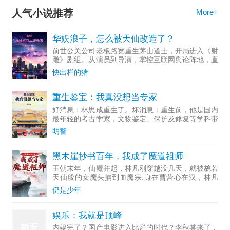
人气小说推荐
More+
华娱浪子，怎么被天仙改造了？
前世公关公司老板路宽重生茅山道士，开局进入《射
雕》剧组。从演员到导演，掌控互联网舆论阵地，直
至成为资...
快出栏的猪
重生鉴宝：我真没想当专家
好消息：林思成重生了。坏消息：重生前，他是国内
最年轻的考古学家，文物鉴定、保护及修复等学科带
头人。多...
眀智
黑木崖抄书百年，我成了魔道祖师
王朝末年，仙魔并起，林凡刚穿越没几天，就被貌若
天仙般的女魔头掳到血魔宗.身在曹营心在汉，林凡
一心只想做个好人，无奈常遭人误解，好在他不断通
仍是少年
过藏书楼抄录变强。……若干年后，正道六大派打上
血魔宗，林凡走出
娱乐：我就是顶峰
内娱完了？国产电影进入比烂的时代？李秋棠来了，