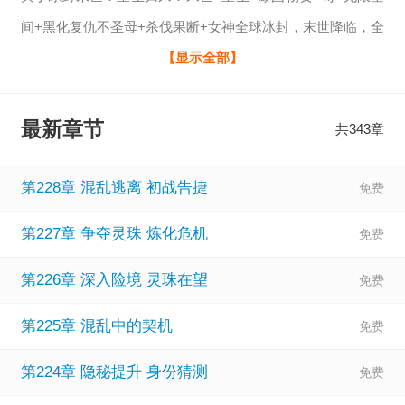
间+黑化复仇不圣母+杀伐果断+女神全球冰封，末世降临，全
球进入冰河时代，寒冰末世来临，星球95%的人类动物全部
【显示全部】
丧生，变成丧尸！上一世，赵影枫因为心地善良，结果被自
己帮助过的人杀死了。重生回到寒冰末世前一个月，赵影枫
最新章节
共343章
觉醒空间异能，开始疯狂的囤积物资!缺少物资?他直接掏空一
座超级商场价值百亿的仓库!住的不舒服?他打造了一座堪比末
第228章 混乱逃离 初战告捷
日堡垒的超级安全屋!末日来临，别人都冻成狗，为了一口吃
第227章 争夺灵珠 炼化危机
的可以舍弃一切。而赵影枫却过的比末世之前还要自在
第226章 深入险境 灵珠在望
第225章 混乱中的契机
第224章 隐秘提升 身份猜测