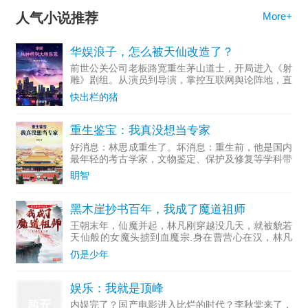
人气小说推荐
More+
华娱浪子，怎么被天仙改造了？
前世公关公司老板路宽重生茅山道士，开局进入《射
雕》剧组。从演员到导演，掌控互联网舆论阵地，直
至成为资...
快出栏的猪
重生鉴宝：我真没想当专家
好消息：林思成重生了。坏消息：重生前，他是国内
最年轻的考古学家，文物鉴定、保护及修复等学科带
头人。多...
眀智
黑木崖抄书百年，我成了魔道祖师
王朝末年，仙魔并起，林凡刚穿越没几天，就被貌若
天仙般的女魔头掳到血魔宗.身在曹营心在汉，林凡
一心只想做个好人，无奈常遭人误解，好在他不断通
仍是少年
过藏书楼抄录变强。……若干年后，正道六大派打上
血魔宗，林凡走出
娱乐：我就是顶峰
内娱完了？国产电影进入比烂的时代？李秋棠来了，