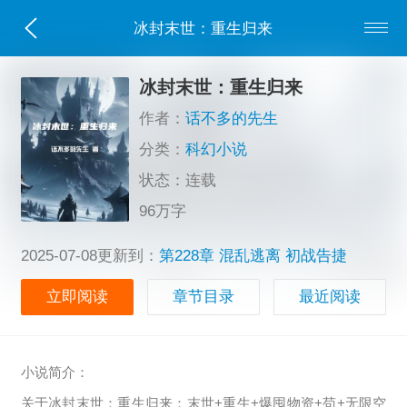
冰封末世：重生归来
冰封末世：重生归来
作者：
话不多的先生
分类：
科幻小说
状态：连载
96万字
2025-07-08更新到：
第228章 混乱逃离 初战告捷
立即阅读
章节目录
最近阅读
小说简介：
关于冰封末世：重生归来：末世+重生+爆囤物资+苟+无限空