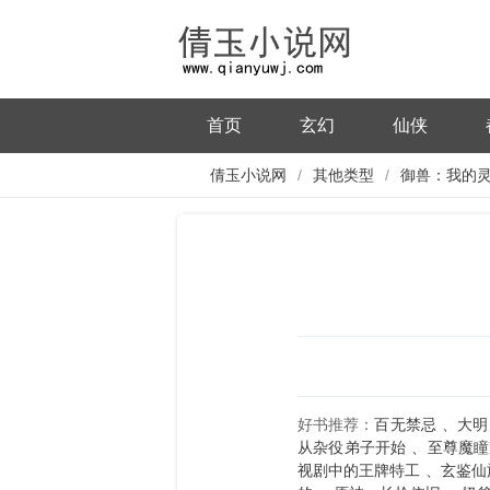
首页
玄幻
仙侠
倩玉小说网
其他类型
御兽：我的
面板
好书推荐：
百无禁忌
大明
从杂役弟子开始
至尊魔瞳
视剧中的王牌特工
玄鉴仙