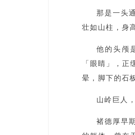
那是一头
壮如山柱，身
他的头颅
「眼睛」，正
晕，脚下的石
山岭巨人
褚德厚早