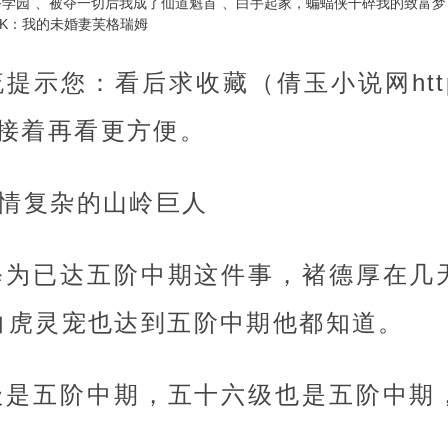
爸学园
被夺一切后我成了仙道魁首
白手起家，蝙蝠侠干碎我的致富梦
0K：我的未婚妻芙格瑞姆
示您：看后求收藏（倩玉小说网https:/
），接着再看更方便。
心情复杂的山岭巨人
修为已达五阶中期这件事，褚德厚在几
白虎灵宠也达到五阶中期他都知道。
级是五阶中期，五十六级也是五阶中期