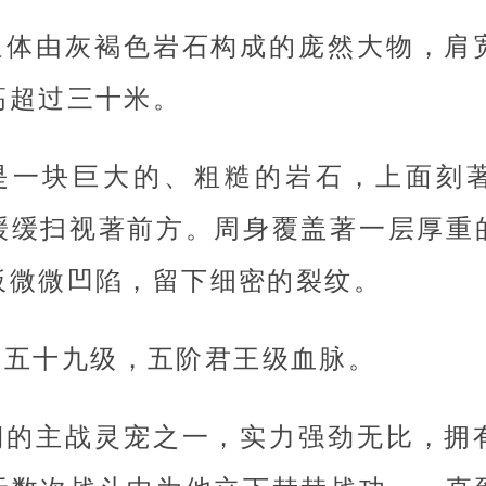
通体由灰褐色岩石构成的庞然大物，肩
高超过三十米。
是一块巨大的、粗糙的岩石，上面刻
缓缓扫视著前方。周身覆盖著一层厚重
板微微凹陷，留下细密的裂纹。
，五十九级，五阶君王级血脉。
期的主战灵宠之一，实力强劲无比，拥