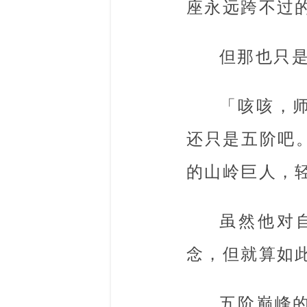
座永远跨不过
但那也只
「咳咳，
还只是五阶吧
的山岭巨人，
虽然他对
念，但就算如
五阶巅峰