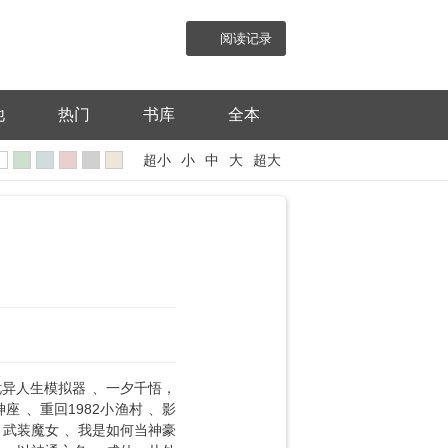
阅读记录
他
热门
书库
全本
超小
小
中
大
超大
诡异人生模拟器
一夕千悟，
神座
重回1982小渔村
影
武装魔女
我是如何当神豪