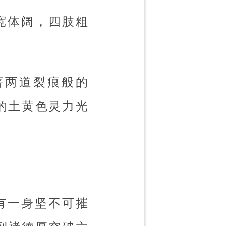
宽体阔，四肢粗
著两道裂痕般的
的土黄色灵力光
有一身坚不可摧