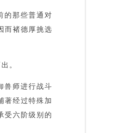
前的那些普通对
因而褚德厚挑选
而出。
御兽师进行战斗
铺著经过特殊加
承受六阶级别的