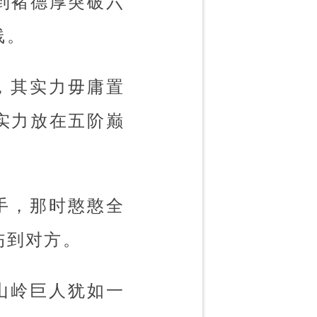
到褚德厚突破六
线。
，其实力毋庸置
实力放在五阶巅
手，那时憨憨全
伤到对方。
山岭巨人犹如一