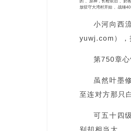
的
原神，长枪依旧
奶
放驻守大湾村开始
战锤4
小河向西流提
yuwj.com
第750章
虽然叶墨
至连对方那只
可五十四
别却相当大。