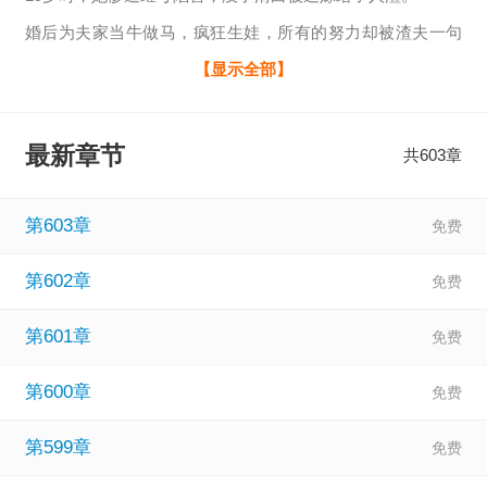
婚后为夫家当牛做马，疯狂生娃，所有的努力却被渣夫一句
轻飘飘的话，全局否定。
【显示全部】
她忍无可忍，带着渣男同归于尽，重生回到了十九岁那年。
这一次，继母的阴谋还未得逞，她的人生还有希望。
最新章节
共603章
且看她如何在新起点中，踹翻一切阻碍，扭转人生。
第603章
第602章
第601章
第600章
第599章