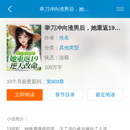
举刀冲向渣男后，她重返19逆天改命
举刀冲向渣男后，她重返19逆天改命
作者：
佚名
分类：
其他类型
状态：连载
100万字
10个月前更新到：
第603章
立即阅读
章节目录
最近阅读
小说简介：
19岁时，她惨遭继母陷害，没了清白被迫嫁给了人渣。