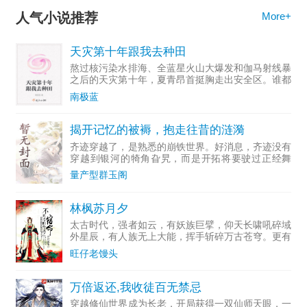
人气小说推荐
More+
天灾第十年跟我去种田
熬过核污染水排海、全蓝星火山大爆发和伽马射线暴
之后的天灾第十年，夏青昂首挺胸走出安全区。谁都
别拦着姐，姐要去种田！
南极蓝
揭开记忆的被褥，抱走往昔的涟漪
齐迹穿越了，是熟悉的崩铁世界。好消息，齐迹没有
穿越到银河的犄角旮旯，而是开拓将要驶过正经舞
台。坏消息，齐迹穿越的地方叫——【翁法罗
量产型群玉阁
斯】............翁法罗斯的结局让人怅然若失，所以，
我出手了
林枫苏月夕
太古时代，强者如云，有妖族巨擘，仰天长啸吼碎域
外星辰，有人族无上大能，挥手斩碎万古苍穹。更有
太古龙象，掌管亿万星域，统治诸天万界。而曾经最
旺仔老馒头
为强大的太古禁忌神术太古龙象诀却自太古时代结束
便消失不见，时至
万倍返还,我收徒百无禁忌
穿越修仙世界成为长老，开局获得一双仙师天眼，一