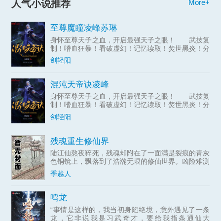
人气小说推荐
More+
至尊魔瞳凌峰苏琳
身怀至尊天子之血，开启最强天子之眼！ 武技复
制！嗜血狂暴！看破虚幻！记忆读取！焚世黑炎！分
身瞬移！空间粉碎！无限视界！时间静止！……
剑轻阳
【混沌天帝】凌峰：“我凭这双眼，敢叫天地颤栗！”
混沌天帝诀凌峰
身怀至尊天子之血，开启最强天子之眼！ 武技复
制！嗜血狂暴！看破虚幻！记忆读取！焚世黑炎！分
身瞬移！空间粉碎！无限视界！时间静止！……
剑轻阳
【混沌天帝】凌峰：“我凭这双眼，敢叫天地颤栗！”
残魂重生修仙界
陆江仙熬夜猝死，残魂却附在了一面满是裂痕的青灰
色铜镜上，飘落到了浩瀚无垠的修仙世界。凶险难测
的大黎山，眉尺河旁小小的村落，一个小家族拾到了
季越人
这枚镜子，于是传仙道授仙法，开启波澜壮阔的新时
代。(家族修仙，
鸣龙
“事情是这样的，我当初身陷绝境，意外遇见了一条
龙，它非说我是习武奇才，要给我指条通仙大