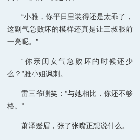
“小雅，你平日里装得还是太乖了，
这副气急败坏的模样还真是让三叔眼前
一亮呢。”
“你亲闺女气急败坏的时候还少
么？”雅小姐讽刺。
雷三爷嗤笑：“与她相比，你还不够
格。”
萧泽蹙眉，张了张嘴正想说什么。