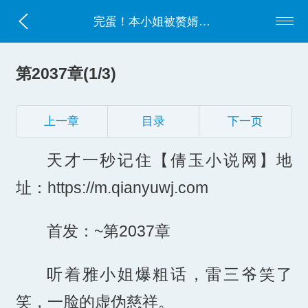
完蛋！本小姐被赘婿给骗了
第2037章(1/3)
上一章
目录
下一页
天才一秒记住【倩玉小说网】地
址：https://m.qianyuwj.com
首发：~第2037章
听着雅小姐爆粗话，雷三爷笑了
笑，一脸的虚伪慈祥。