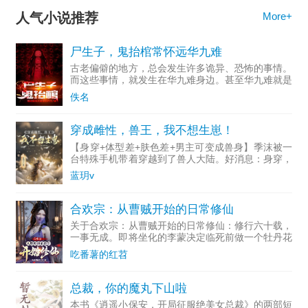
人气小说推荐
More+
尸生子，鬼抬棺常怀远华九难
古老偏僻的地方，总会发生许多诡异、恐怖的事情。
而这些事情，就发生在华九难身边。甚至华九难就是
这些事情的一部分。比如，他是尸生子！
佚名
穿成雌性，兽王，我不想生崽！
【身穿+体型差+肤色差+男主可变成兽身】季沫被一
台特殊手机带着穿越到了兽人大陆。好消息：身穿，
她还是她自己。季沫发现这个兽人世界，真的不适合
蓝玥v
她这个人类生存。天天吃烤肉，连咸味都没有。算
了，她帮他们煮盐
合欢宗：从曹贼开始的日常修仙
关于合欢宗：从曹贼开始的日常修仙：修行六十载，
一事无成。即将坐化的李蒙决定临死前做一个牡丹花
下鬼。却没想到意外激活了晚到的“系统”。人至暮年
吃番薯的红苕
的李蒙开始了自己在合欢宗低调的日常修仙生活。
总裁，你的魔丸下山啦
本书《逍遥小保安，开局征服绝美女总裁》的两部短