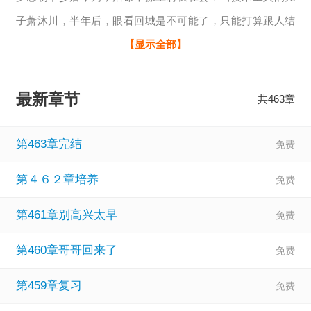
子萧沐川，半年后，眼看回城是不可能了，只能打算跟人结
婚。
【显示全部】
都要结婚了她才知道，自己只是个替身，为了应付他家里人
才娶的。
最新章节
共463章
萧沐川心里竟然还有个白月光，刚离婚，他就上赶着送钱送
粮，说什么厂子忙没有时间回村里，实际上是去照顾那对母
第463章完结
子。
第４６２章培养
还给人安排工作，怎么不见给她安排，让她还在村里拨草。
罗念初说什么也不能忍，直接退婚， 她又不是非他不可。
第461章别高兴太早
罗念初正要
第460章哥哥回来了
第459章复习