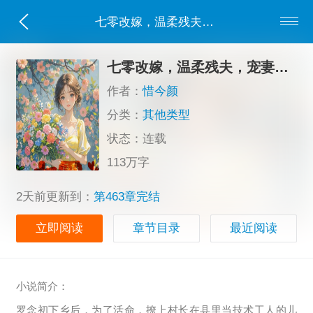
七零改嫁，温柔残夫，宠妻无度
七零改嫁，温柔残夫，宠妻无度
作者：
惜今颜
分类：
其他类型
状态：连载
113万字
2天前更新到：
第463章完结
立即阅读
章节目录
最近阅读
小说简介：
罗念初下乡后，为了活命，撩上村长在县里当技术工人的儿