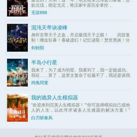
欲北伐，彻定北元，将汉家中原完全掌控，
无谅888
混沌天帝诀凌峰
身怀至尊天子之血，开启最强天子之眼！ 武技复
制！嗜血狂暴！看破虚幻！记忆读取！焚世黑炎！分
身瞬移！空间粉碎！无限视界！时间静止！……
剑轻阳
【混沌天帝】凌峰：“我凭这双眼，敢叫天地颤栗！”
半岛小行星
我来了，为了成为明星。我看到了，我一定能成功。
我征……算了，这里太复杂了征服不了，我还是谈我
的恋爱吧。
鸡兔同笼
我的诡异人生模拟器
“欢迎来到完美人生模拟器！”“你可选择模拟自己或他
人的人生，以此寻求诸多人生难题的解决方案！”
……一块从已故双亲手里传下来的手表，让苏午开启
白刃斩春风
了未来人生模拟器。他本以为自己真的可以借着这个
模拟器，走上完