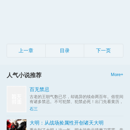
上一章
目录
下一页
人气小说推荐
More+
百无禁忌
古老的王朝气数已尽，却诡异的续命两百年。俗世间
有诸多禁忌。不可犯禁、犯禁必死！出门先看黄历，
牢记今日禁忌。城墙根、社庙下、乡间闾里、山野大
石三
泽……潜藏着无数的怪诞之物。七禾台镇外，有美丽
的田螺姑娘，有失
大明：从战场捡属性开创诸天大明
重生到了大明！这一年，明太祖朱元璋磨刀霍霍，意