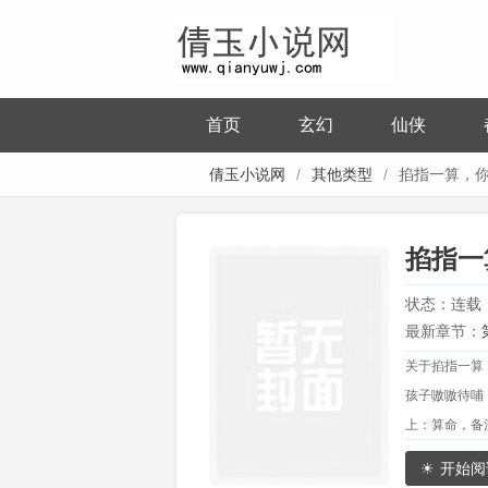
首页
玄幻
仙侠
倩玉小说网
其他类型
掐指一算，
掐指一
状态：连载
最新章节：
关于掐指一算
况？
孩子嗷嗷待哺
上：算命，备
城城郊一民屋
开始阅
口发生枪战，