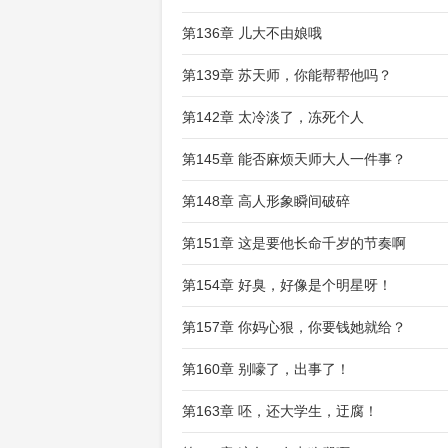
第136章 儿大不由娘哦
第139章 苏天师，你能帮帮他吗？
第142章 太冷淡了，冻死个人
第145章 能否麻烦天师大人一件事？
第148章 高人形象瞬间破碎
第151章 这是要他长命千岁的节奏啊
第154章 好臭，好像是个明星呀！
第157章 你妈心狠，你要钱她就给？
第160章 别嚎了，出事了！
第163章 呸，还大学生，迂腐！