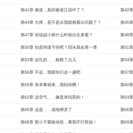
第41章 难道，真的被老江说中了？
第42
第44章 大师，是不是从我面相看出问题了？
第45
第47章 你说赵小婷什么时候出生来着？
第48
第50章 怕是间谍干的吧？回头我去查一查
第51
第53章 这扎的……粗糙了点儿
第54
第56章 不远，我跟你们走一趟吧
第57
第59章 有本事就来，我怕你啊！
第60
第62章 这语气……像是来找茬的！
第63
第65章 这是……成地缚灵了
第66
第68章 那小子要敢动坟，看我不打死他！
第69