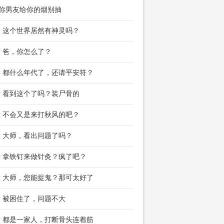
 你男友给你的烟别抽
章 这个世界居然有神灵吗？
章 爸，你怎么了？
章 都什么年代了，还请平安符？
章 看到这个了吗？装尸骨的
章 不会又是来打秋风的吧？
章 大师，看出问题了吗？
章 拿铁钉来做针灸？疯了吧？
章 大师，您能捉鬼？那可太好了
章 被困住了，问题不大
章 都是一家人，打断骨头连着筋