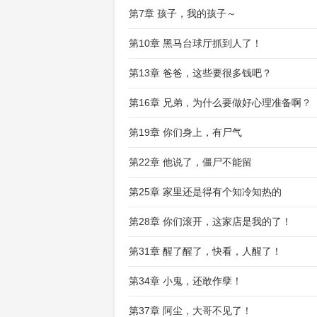
第7章 孩子，我的孩子～
第10章 黑马台球厅抓到人了！
第13章 爸爸，这些要很多钱吧？
第16章 兄弟，为什么要做好心理准备啊？
第19章 你们身上，有尸气
第22章 他说了，僵尸不能留
第25章 家里还是得有个知冷知热的
第28章 你们滚开，这家店是我的了！
第31章 醒了醒了，快看，人醒了！
第34章 小鬼，还敢作孽！
第37章 阿尘，大哥不见了！