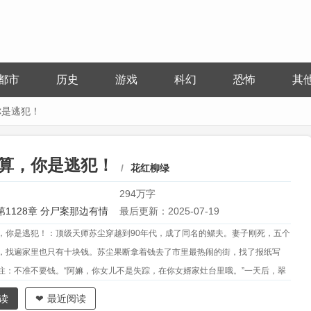
都市
历史
游戏
科幻
恐怖
其
你是逃犯！
算，你是逃犯！
花红柳绿
294万字
第1128章 分尸案那边有情
最后更新：2025-07-19
，你是逃犯！：顶级天师苏尘穿越到90年代，成了同名的鳏夫。妻子刚死，五个
，找遍家里也只有十块钱。苏尘果断拿着钱去了市里最热闹的街，找了报纸写
注：不准不要钱。“阿嫲，你女儿不是失踪，在你女婿家灶台里哦。”一天后，翠
灶台挖出死尸传遍街市。“妹子，等会儿你男友给你的烟别抽。”半小时后，街市
读
最近阅读
警车带走了穷凶极恶的毒贩。“叔，你儿子跟你媳妇在大战呢，现在回去还能看