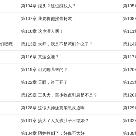
第104章 烟头？这也能找人？
第10
第107章 我要将他挫骨扬灰！
第10
第110章 这也没人啊！
第11
你们嘿嘿
第113章 大师，我是不是惹到什么了？
第11
第116章 真这么准？
第11
第119章 诅咒哪儿来的？
第12
第122章 天眼，终于开了
第12
第125章 三头犬，至少收点利息是不是？
第12
第128章 这假大师还真消息灵通啊
第12
第131章 搞大了人女孩肚子不结婚？
第13
第134章 阿婷摔倒了，好像不太好
第13