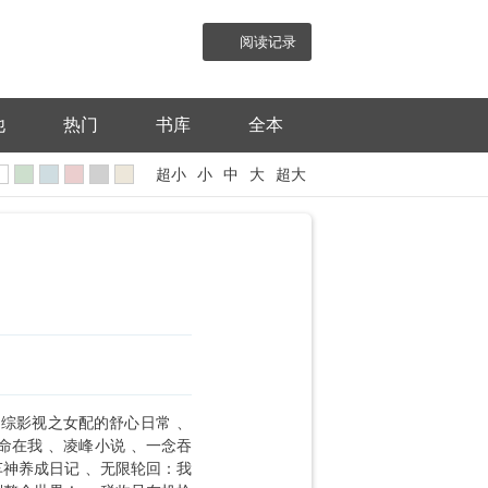
阅读记录
他
热门
书库
全本
超小
小
中
大
超大
综影视之女配的舒心日常
命在我
凌峰小说
一念吞
车神养成日记
无限轮回：我