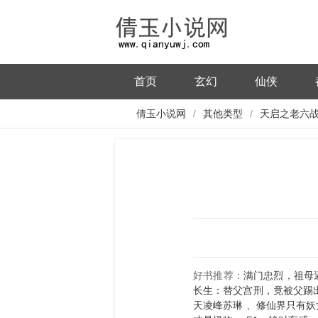
首页
玄幻
仙侠
倩玉小说网
其他类型
天启之老六
好书推荐：
满门忠烈，祖母
长生：替父宫刑，竟被父踢
天凌峰苏琳
修仙界只有妖