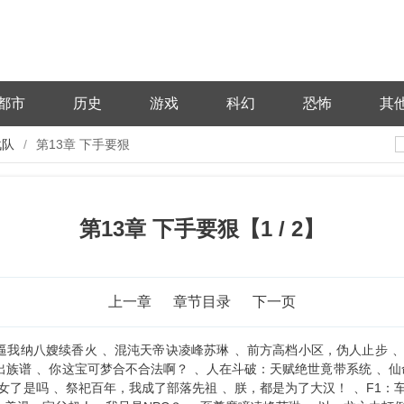
都市
历史
游戏
科幻
恐怖
其
战队
第13章 下手要狠
第13章 下手要狠【1 / 2】
上一章
章节目录
下一页
逼我纳八嫂续香火
混沌天帝诀凌峰苏琳
前方高档小区，伪人止步
出族谱
你这宝可梦合不合法啊？
人在斗破：天赋绝世竟带系统
仙
女了是吗
祭祀百年，我成了部落先祖
朕，都是为了大汉！
F1：