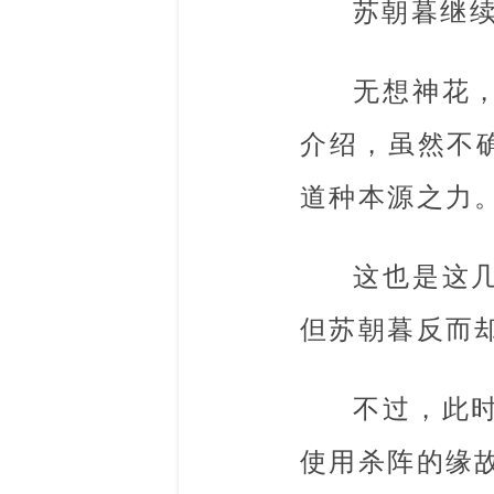
苏朝暮继
无想神花
介绍，虽然不
道种本源之力
这也是这
但苏朝暮反而
不过，此
使用杀阵的缘