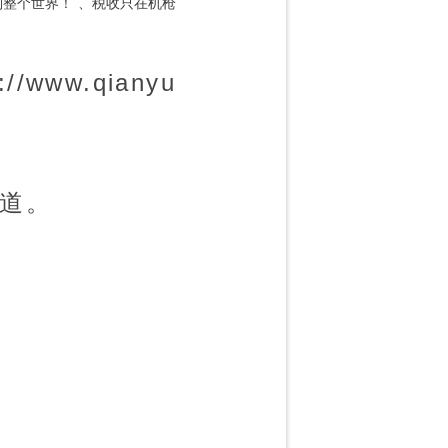
倒整个世界！
税收只在机枪
ww.qianyu
捧道。