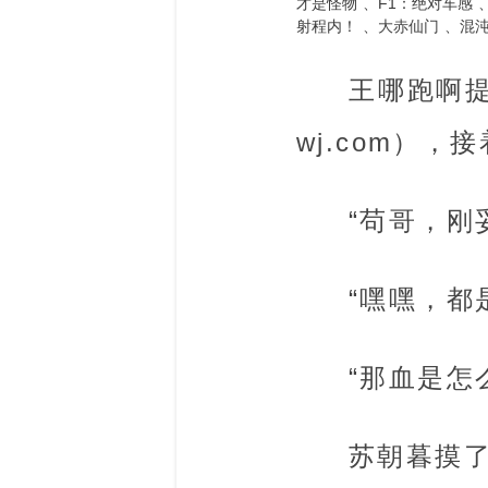
才是怪物
F1：绝对车感
射程内！
大赤仙门
混
王哪跑啊提示
wj.com）
“苟哥，刚
“嘿嘿，都
“那血是怎
苏朝暮摸了