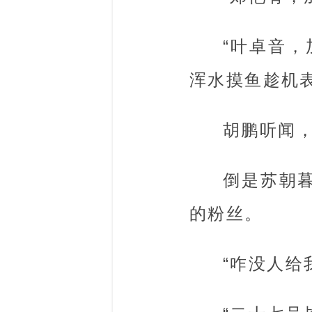
“叶卓音
浑水摸鱼趁机
胡鹏听闻
倒是苏朝
的粉丝。
“咋没人给