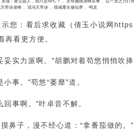
美漫：家父超人，我只是NPC？
至尊魔瞳凌峰苏琳
以一龙之力打
沌天帝诀凌峰
混沌天帝诀
残魂重生修仙界
鸣龙
您：看后求收藏（倩玉小说网https://w
，接着再看更方便。
妥妥实力派啊。”胡鹏对着苟悠悄悄吹
是小事。”苟悠“萎靡”道。
么回事啊。”叶卓音不解。
摸鼻子，漫不经心道：“拿番茄做的。”