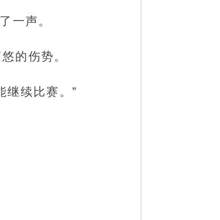
怒了一声。
苟悠的伤势。
能继续比赛。”