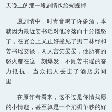
天晚上的那一段剧情也给蝴蝶掉。
愿剧情中，时青音喝了许多酒，本
就因为最近姜书瑶对他冷落而十分恼怒
了，在宴会上又正好撞见了男二林纾和
姜书瑶交谈，两人言笑晏晏，他所有的
怒火都在这一刻爆发，不顾姜书瑶的奋
力抵抗，当众把人丢进了酒店房间
里……
在原作者看来，这不过是你情我愿
的小情趣，甚至算是一个消弭争吵的好