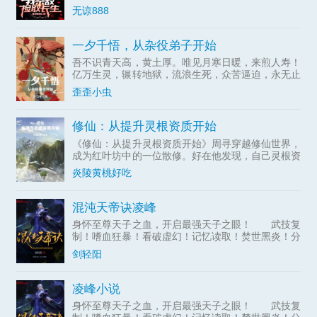
无谅888
一夕千悟，从杂役弟子开始
吾不识青天高，黄土厚。唯见月寒日暖，来煎人寿！
亿万生灵，辗转地狱，流浪生死，众苦逼迫，永无止
息！段融魂穿异域，获得了吞噬器灵的能力:兵刃、
歪歪小虫
书画、古木、神像，万物有灵，我皆可吞之！段融以
此为基，小心经营
修仙：从提升灵根资质开始
《修仙：从提升灵根资质开始》周寻穿越修仙世界，
成为红叶坊中的一位散修。好在他发现，自己灵根资
质竟然能够不断提升。下品灵根、中品...
炎陵黄桃好吃
混沌天帝诀凌峰
身怀至尊天子之血，开启最强天子之眼！ 武技复
制！嗜血狂暴！看破虚幻！记忆读取！焚世黑炎！分
身瞬移！空间粉碎！无限视界！时间静止！……
剑轻阳
【混沌天帝】凌峰：“我凭这双眼，敢叫天地颤栗！”
凌峰小说
身怀至尊天子之血，开启最强天子之眼！ 武技复