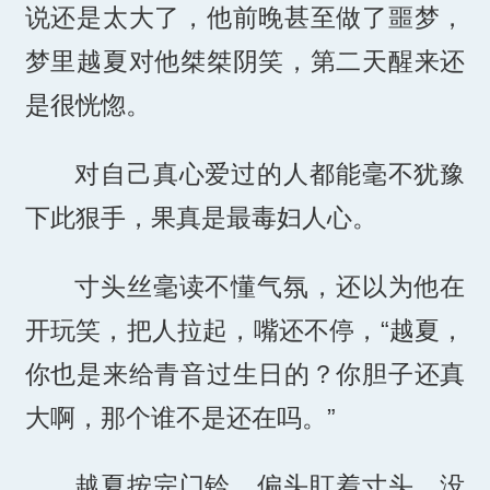
说还是太大了，他前晚甚至做了噩梦，
梦里越夏对他桀桀阴笑，第二天醒来还
是很恍惚。
对自己真心爱过的人都能毫不犹豫
下此狠手，果真是最毒妇人心。
寸头丝毫读不懂气氛，还以为他在
开玩笑，把人拉起，嘴还不停，“越夏，
你也是来给青音过生日的？你胆子还真
大啊，那个谁不是还在吗。”
越夏按完门铃，偏头盯着寸头，没