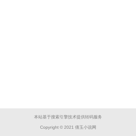
本站基于搜索引擎技术提供转码服务
Copyright © 2021 倩玉小说网