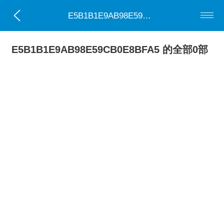
E5B1B1E9AB98E59CB0E8BFA5
E5B1B1E9AB98E59CB0E8BFA5 的全部0部
小说